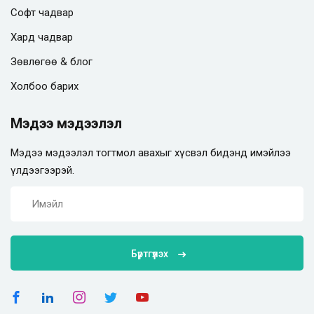
Софт чадвар
Хард чадвар
Зөвлөгөө & блог
Холбоо барих
Мэдээ мэдээлэл
Мэдээ мэдээлэл тогтмол авахыг хүсвэл бидэнд имэйлээ
үлдээгээрэй.
Бүртгүүлэх