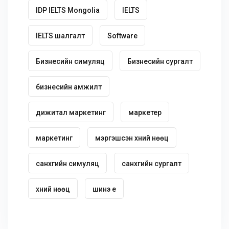
IDP IELTS Mongolia
IELTS
IELTS шалгалт
Software
Бизнесийн симуляц
Бизнесийн сургалт
бизнесийн амжилт
дижитал маркетинг
маркетер
маркетинг
мэргэшсэн хүний нөөц
санхүүгийн симуляц
санхүүгийн сургалт
хүний нөөц
шинэ үе