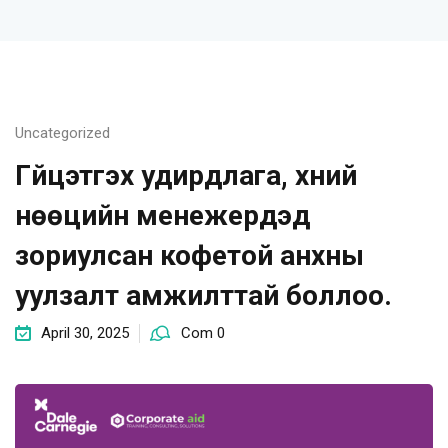
Uncategorized
Гүйцэтгэх удирдлага, хүний
нөөцийн менежерүүдэд
зориулсан кофетой анхны
уулзалт амжилттай боллоо.
April 30, 2025
Com 0