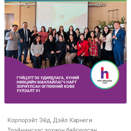
Корпорэйт Эйд, Дэйл Карнеги
Трэйнингээс зохион байгуулсан