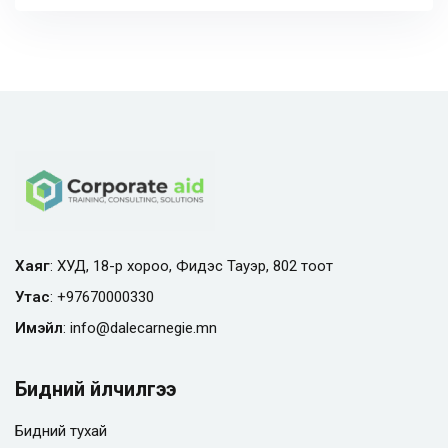
Хаяг
: ХУД, 18-р хороо, Фидэс Тауэр, 802 тоот
Утас
:
+97670000330
Имэйл
:
info@
dalecarnegie.mn
Бидний үйлчилгээ
Бидний тухай