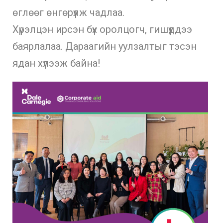
өглөөг өнгөрүүлж чадлаа.
Хүрэлцэн ирсэн бүх оролцогч, гишүүддээ
баярлалаа. Дараагийн уулзалтыг тэсэн
ядан хүлээж байна!