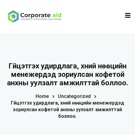
Sign in
Sign up
Sign in
Don’t have an account?
Sign up
Гүйцэтгэх удирдлага, хүний нөөцийн
менежерүүдэд зориулсан кофетой
анхны уулзалт амжилттай боллоо.
Home
Uncategorized
Гүйцэтгэх удирдлага, хүний нөөцийн менежерүүдэд
Remember me
Lost your password?
зориулсан кофетой анхны уулзалт амжилттай
боллоо.