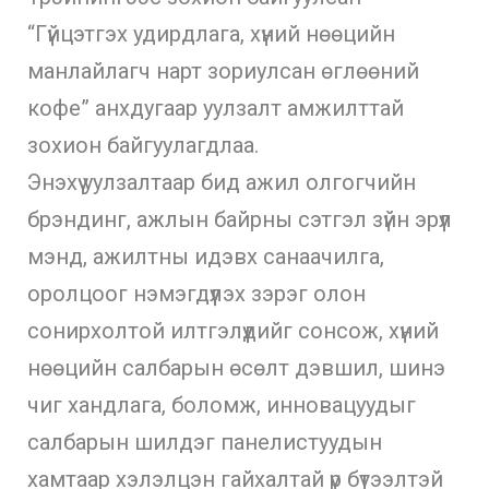
“Гүйцэтгэх удирдлага, хүний нөөцийн
манлайлагч нарт зориулсан өглөөний
кофе” анхдугаар уулзалт амжилттай
зохион байгуулагдлаа.
Энэхүү уулзалтаар бид ажил олгогчийн
брэндинг, ажлын байрны сэтгэл зүйн эрүүл
мэнд, ажилтны идэвх санаачилга,
оролцоог нэмэгдүүлэх зэрэг олон
сонирхолтой илтгэлүүдийг сонсож, хүний
нөөцийн салбарын өсөлт дэвшил, шинэ
чиг хандлага, боломж, инновацуудыг
салбарын шилдэг панелистуудын
хамтаар хэлэлцэн гайхалтай үр бүтээлтэй