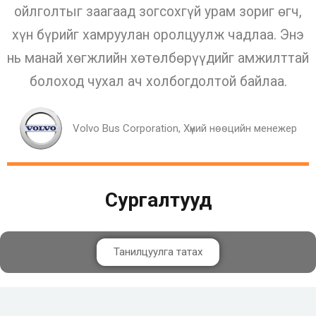
ойлголтыг заагаад зогсохгүй урам зориг өгч,
хүн бүрийг хамруулан оролцуулж чадлаа. Энэ
нь манай хөгжлийн хөтөлбөрүүдийг амжилттай
болоход чухал ач холбогдолтой байлаа.
Volvo Bus Corporation, Хүний нөөцийн менежер
Сургалтууд
Танилцуулга татах