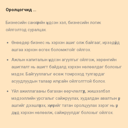
Оролцогчид …
Бизнесийн санхүүгийн үндсэн хэл, бизнесийн логик
ойлголтод суралцах.
Өнөөдөр бизнес нь хэрхэн ашиг олж байгааг, ирээдүйд
ашгаа хэрхэн өсгөх боломжтойг ойлгох.
Ажлын капиталын үндсэн агуулгыг ойлгож, хөрөнгийн
ашиглалт нь ашигт байдалд хэрхэн нөлөөлдөг болохыг
мэдэх. Байгууллагыг өсөж томроход тулгардаг
асуудлуудын талаар илүү сайн ойлголттой болох.
Үйл ажиллагааны багахан өөрчлөлтүүд, жишээлбэл
мэдээллийн урсгалыг сайжруулах, худалдан авалтын үр
ашгийг дээшлүүлэх, хүмүүсийг татан оролцуулах зэрэг нь үр
дүнд хэрхэн нөлөөлж, сайжруулдаг болохыг ойлгох.