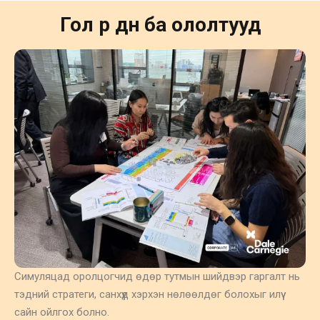
Гол үр дүн ба ололтууд
Симуляцад оролцогчид өдөр тутмын шийдвэр гаргалт нь
тэдний стратеги, санхүүд хэрхэн нөлөөлдөг болохыг илүү
сайн ойлгох болно.