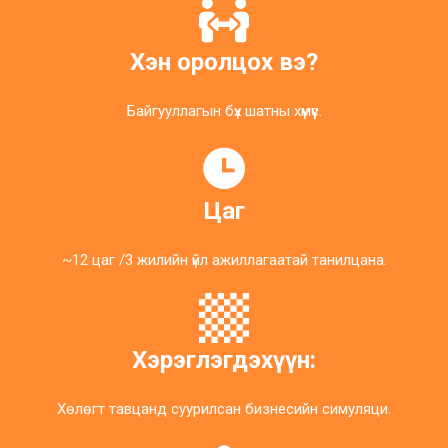
Хэн оролцох вэ?
Байгууллагын бүх шатны хүмүүс.
Цаг
~12 цаг /3 жилийн үйл ажиллагаатай танилцана.
Хэрэглэгдэхүүн:
Хөлөгт тавцанд суурилсан бизнесийн симуляци.