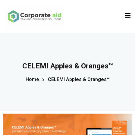
Sign in
Sign up
Sign in
Don’t have an account?
Sign up
CELEMI Apples & Oranges™
Home
CELEMI Apples & Oranges™
Remember me
Lost your password?