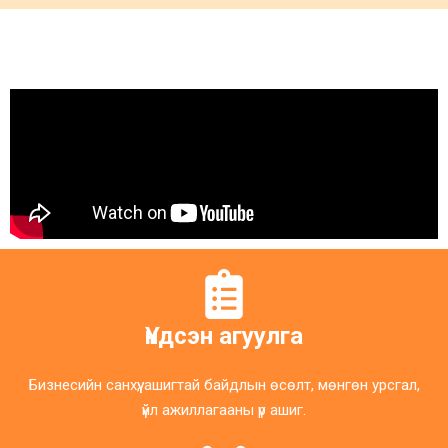
Үндсэн агуулга
Бизнесийн санхүү, ашигтай байдлын өсөлт, мөнгөн урсгал,
үйл ажиллагааны үр ашиг.