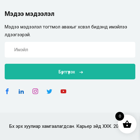
Мэдээ мэдээлэл
Мэдээ мэдээлэл тогтмол авахыг хүсвэл бидэнд имэйлээ
үлдээгээрэй.
Бүртгүүлэх
0
Бүх эрх хуулиар хамгаалагдсан. Карьер эйд ХХК. 2025 он.