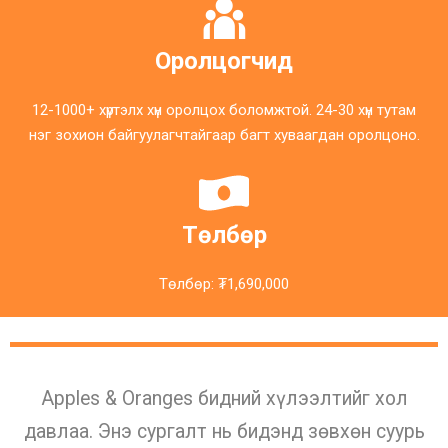
Оролцогчид
12-1000+ хүртэлх хүн оролцох боломжтой. 24-30 хүн тутам
нэг зохион байгуулагчтайгаар багт хуваагдан оролцоно.
Төлбөр
Төлбөр: ₮1,690,000
Apples & Oranges бидний хүлээлтийг хол
давлаа. Энэ сургалт нь бидэнд зөвхөн суурь