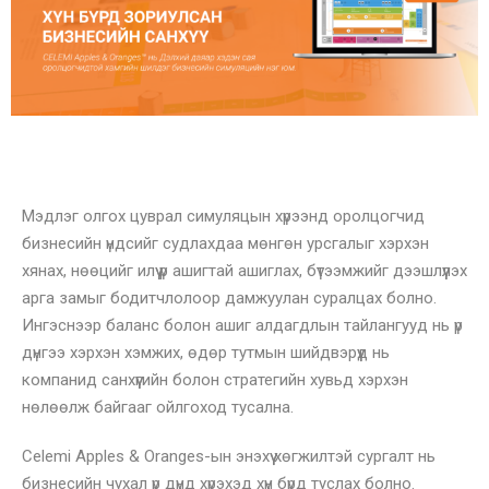
Мэдлэг олгох цуврал симуляцын хүрээнд оролцогчид
бизнесийн үндсийг судлахдаа мөнгөн урсгалыг хэрхэн
хянах, нөөцийг илүү үр ашигтай ашиглах, бүтээмжийг дээшлүүлэх
арга замыг бодитчлолоор дамжуулан суралцах болно.
Ингэснээр баланс болон ашиг алдагдлын тайлангууд нь үр
дүнгээ хэрхэн хэмжих, өдөр тутмын шийдвэрүүд нь
компанид санхүүгийн болон стратегийн хувьд хэрхэн
нөлөөлж байгааг ойлгоход тусална.
Celemi Apples & Oranges-ын энэхүү хөгжилтэй
сургалт нь
бизнесийн чухал үр дүнд хүрэхэд хүн
бүрд туслах болно.