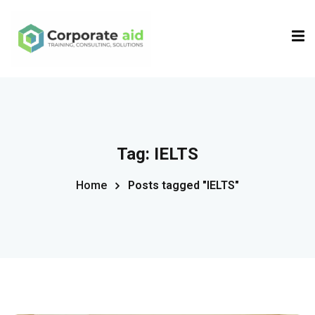
Sign in
Sign up
Sign in
Don’t have an account?
Sign up
Tag:
IELTS
Home
Posts tagged "IELTS"
Remember me
Lost your password?