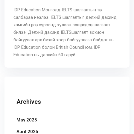
IDP Education Монголд IELTS шалгалтын төв
салбараа нээлээ. IELTS шалгалтыг дэлхий дахинд
хамгийн өргөн хүрээнд хүлээн зөвшөөрөгдсөн шалгалт
билээ. Дэлхий дахинд IELTSшалгалт зохион
байгуулах эрх бүхий хоёр байгууллага байдаг нь
IDP Education болон British Council юм. IDP
Education нь дэлхийн 60 гаруй...
Archives
May 2025
April 2025