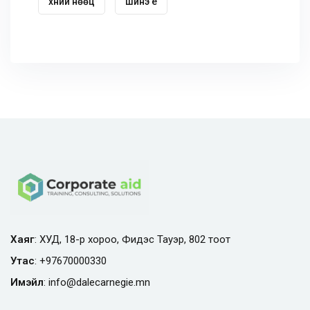
хүний нөөц
шинэ үе
Хаяг
: ХУД, 18-р хороо, Фидэс Тауэр, 802 тоот
Утас
:
+97670000330
Имэйл
:
info@
dalecarnegie.mn