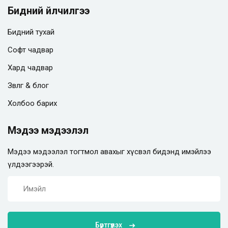
Бидний үйлчилгээ
Бидний тухай
Софт чадвар
Хард чадвар
Зөвлөгөө & блог
Холбоо барих
Мэдээ мэдээлэл
Мэдээ мэдээлэл тогтмол авахыг хүсвэл бидэнд имэйлээ
үлдээгээрэй.
Бүртгүүлэх