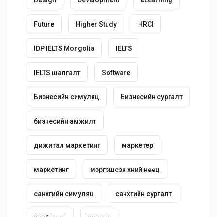
Future
Higher Study
HRCI
IDP IELTS Mongolia
IELTS
IELTS шалгалт
Software
Бизнесийн симуляц
Бизнесийн сургалт
бизнесийн амжилт
дижитал маркетинг
маркетер
маркетинг
мэргэшсэн хүний нөөц
санхүүгийн симуляц
санхүүгийн сургалт