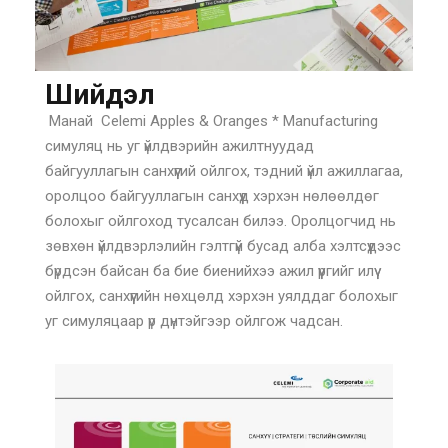
Шийдэл
Манай Celemi Apples & Oranges * Manufacturing
симуляц нь уг үйлдвэрийн ажилтнуудад
байгууллагын санхүүгий ойлгох, тэдний үйл ажиллагаа,
оролцоо байгууллагын санхүүд хэрхэн нөлөөлдөг
болохыг ойлгоход тусалсан билээ. Оролцогчид нь
зөвхөн үйлдвэрлэлийн гэлтгүй бусад алба хэлтсүүдээс
бүрдсэн байсан ба бие биенийхээ ажил үүргийг илүү
ойлгох, санхүүгийн нөхцөлд хэрхэн уялддаг болохыг
уг симуляцаар үр дүнтэйгээр ойлгож чадсан.