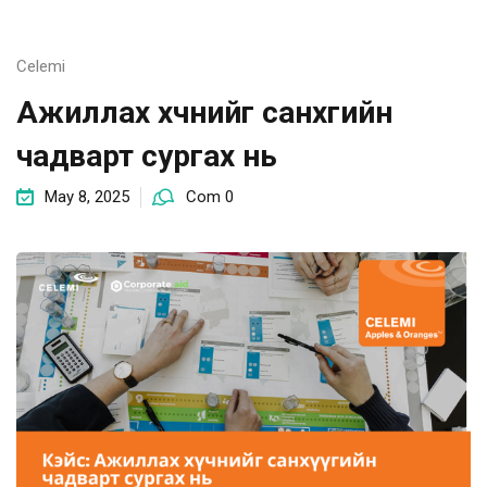
Celemi
Ажиллах хүчнийг санхүүгийн
чадварт сургах нь
May 8, 2025
Com 0