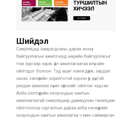
Шийдэл
Симуляцад хамрагдсаны дараа энэхүү
байгууллагын ажилтнууд өөрийн байгууллагыг
том зургаар харж, үйл ажиллагаагаа илүү сайн
ойлгодог болсон. Тэд ашиг нэмэгдүүлж, зардал
хасах, санхүүгийн зорилготой хэрхэн үр дүнтэй
уялдан ажиллах хүчин зүйлсийг ойлгож чадсан.
Алба хэлтсүүдийн хоорондын хамтын
ажиллагаатай симуляцаар дамжуулан танилцаж
ойлгосноор сургалтын дараа алба нэгжүүдийн
хоорондын хамтын ажиллагаа ч мөн сайжирсан.