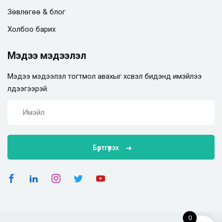
Зөвлөгөө & блог
Холбоо барих
Мэдээ мэдээлэл
Мэдээ мэдээлэл тогтмол авахыг хүсвэл бидэнд имэйлээ
үлдээгээрэй.
Бүртгүүлэх
0