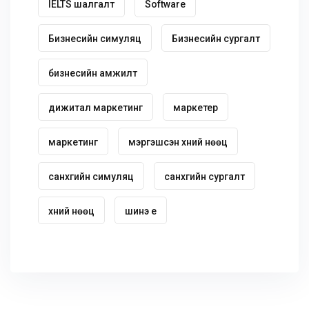
IELTS шалгалт
Software
Бизнесийн симуляц
Бизнесийн сургалт
бизнесийн амжилт
дижитал маркетинг
маркетер
маркетинг
мэргэшсэн хүний нөөц
санхүүгийн симуляц
санхүүгийн сургалт
хүний нөөц
шинэ үе