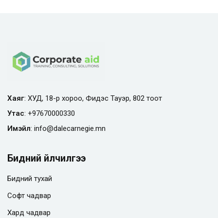
Хаяг
: ХУД, 18-р хороо, Фидэс Тауэр, 802 тоот
Утас
:
+97670000330
Имэйл
:
info@
dalecarnegie.mn
Бидний үйлчилгээ
Бидний тухай
Софт чадвар
Хард чадвар