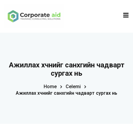
Sign in
Sign up
Sign in
Don’t have an account?
Sign up
Ажиллах хүчнийг санхүүгийн чадварт
сургах нь
Home
Celemi
Ажиллах хүчнийг санхүүгийн чадварт сургах нь
Remember me
Lost your password?