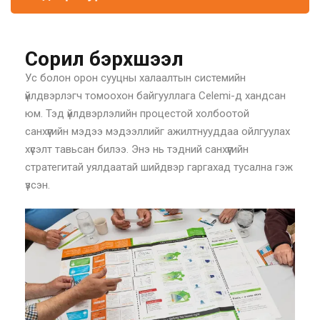
Сорил бэрхшээл
Ус болон орон сууцны халаалтын системийн
үйлдвэрлэгч томоохон байгууллага Celemi-д хандсан
юм. Тэд үйлдвэрлэлийн процестой холбоотой
санхүүгийн мэдээ мэдээллийг ажилтнууддаа ойлгуулах
хүсэлт тавьсан билээ. Энэ нь тэдний санхүүгийн
стратегитай уялдаатай шийдвэр гаргахад тусална гэж
үзсэн.