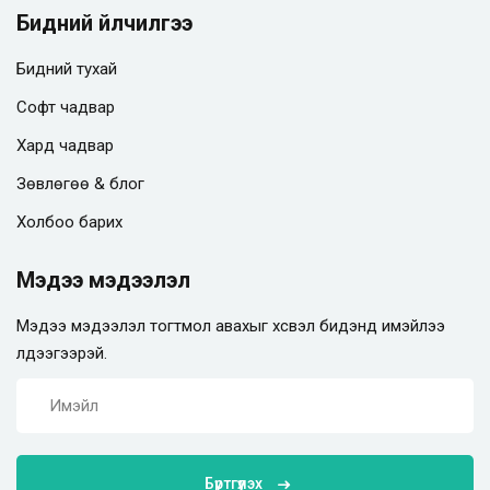
Бидний үйлчилгээ
Бидний тухай
Софт чадвар
Хард чадвар
Зөвлөгөө & блог
Холбоо барих
Мэдээ мэдээлэл
Мэдээ мэдээлэл тогтмол авахыг хүсвэл бидэнд имэйлээ
үлдээгээрэй.
Бүртгүүлэх