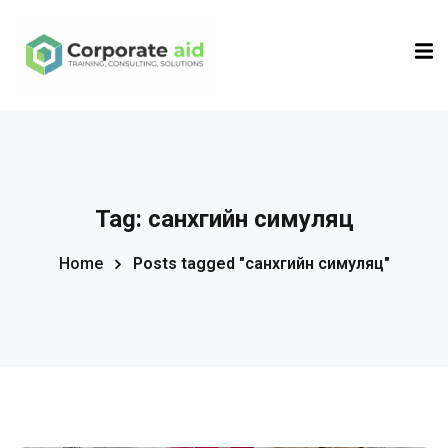
Sign in
Sign up
Sign in
Don’t have an account?
Sign up
Tag:
санхүүгийн симуляц
Home
Posts tagged "санхүүгийн симуляц"
Remember me
Lost your password?