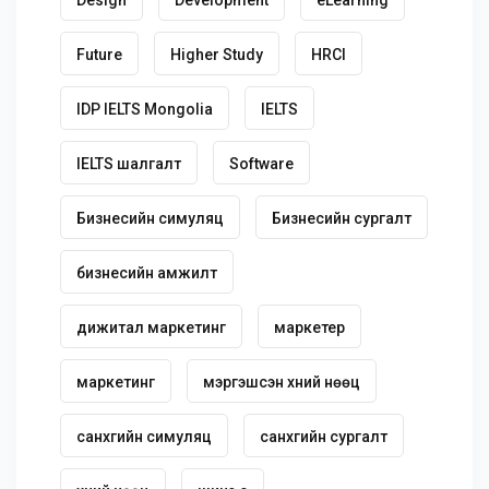
Future
Higher Study
HRCI
IDP IELTS Mongolia
IELTS
IELTS шалгалт
Software
Бизнесийн симуляц
Бизнесийн сургалт
бизнесийн амжилт
дижитал маркетинг
маркетер
маркетинг
мэргэшсэн хүний нөөц
санхүүгийн симуляц
санхүүгийн сургалт