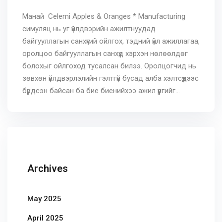
Манай Celemi Apples & Oranges * Manufacturing
симуляц нь уг үйлдвэрийн ажилтнуудад
байгууллагын санхүүгий ойлгох, тэдний үйл ажиллагаа,
оролцоо байгууллагын санхүүд хэрхэн нөлөөлдөг
болохыг ойлгоход тусалсан билээ. Оролцогчид нь
зөвхөн үйлдвэрлэлийн гэлтгүй бусад алба хэлтсүүдээс
бүрдсэн байсан ба бие биенийхээ ажил үүргийг...
Archives
May 2025
April 2025