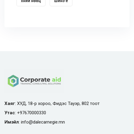
хүний нөөц
шинэ үе
Хаяг
: ХУД, 18-р хороо, Фидэс Тауэр, 802 тоот
Утас
:
+97670000330
Имэйл
:
info@
dalecarnegie.mn