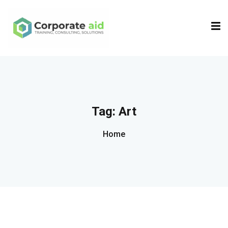
Sign in
Sign up
Sign in
Don’t have an account?
Sign up
Tag:
Art
Home
Remember me
Lost your password?