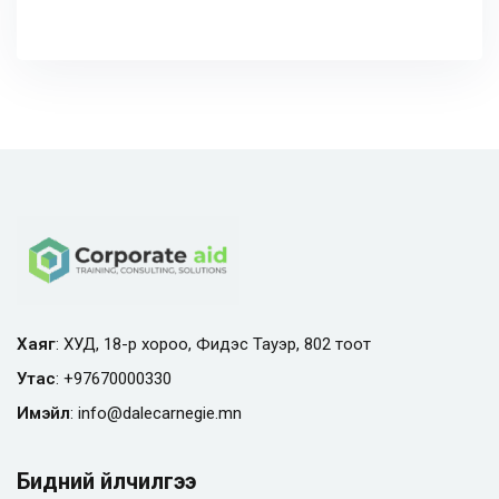
Хаяг
: ХУД, 18-р хороо, Фидэс Тауэр, 802 тоот
Утас
:
+97670000330
Имэйл
:
info@
dalecarnegie.mn
Бидний үйлчилгээ