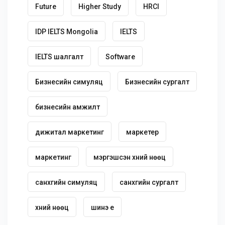
Future
Higher Study
HRCI
IDP IELTS Mongolia
IELTS
IELTS шалгалт
Software
Бизнесийн симуляц
Бизнесийн сургалт
бизнесийн амжилт
дижитал маркетинг
маркетер
маркетинг
мэргэшсэн хүний нөөц
санхүүгийн симуляц
санхүүгийн сургалт
хүний нөөц
шинэ үе