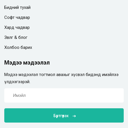
Бидний тухай
Софт чадвар
Хард чадвар
Зөвлөгөө & блог
Холбоо барих
Мэдээ мэдээлэл
Мэдээ мэдээлэл тогтмол авахыг хүсвэл бидэнд имэйлээ
үлдээгээрэй.
Бүртгүүлэх