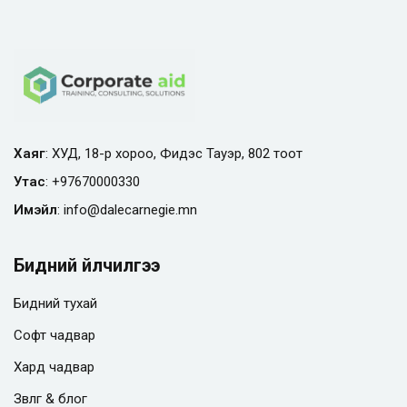
Хаяг
: ХУД, 18-р хороо, Фидэс Тауэр, 802 тоот
Утас
:
+97670000330
Имэйл
:
info@
dalecarnegie.mn
Бидний үйлчилгээ
Бидний тухай
Софт чадвар
Хард чадвар
Зөвлөгөө & блог