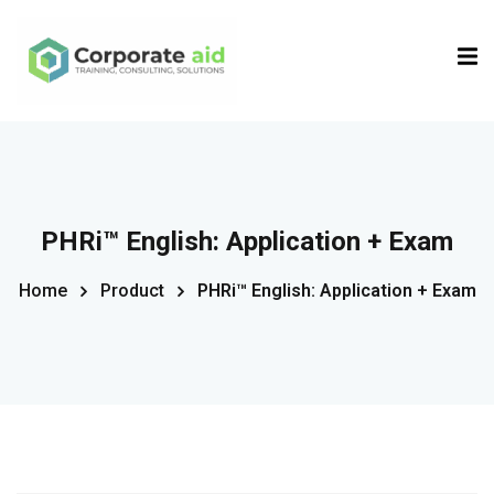
Sign in
Sign up
Sign in
Don’t have an account?
Sign up
PHRi™ English: Application + Exam
Home
Product
PHRi™ English: Application + Exam
Remember me
Lost your password?