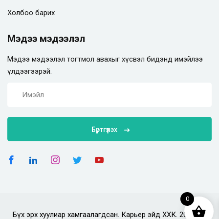
Холбоо барих
Мэдээ мэдээлэл
Мэдээ мэдээлэл тогтмол авахыг хүсвэл бидэнд имэйлээ
үлдээгээрэй.
Бүртгүүлэх
0
Бүх эрх хуулиар хамгаалагдсан. Карьер эйд ХХК. 2025 он.