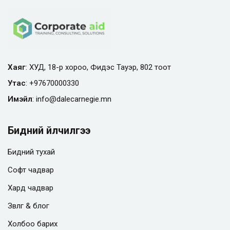
Хаяг
: ХУД, 18-р хороо, Фидэс Тауэр, 802 тоот
Утас
:
+97670000330
Имэйл
:
info@
dalecarnegie.mn
Бидний үйлчилгээ
Бидний тухай
Софт чадвар
Хард чадвар
Зөвлөгөө & блог
Холбоо барих