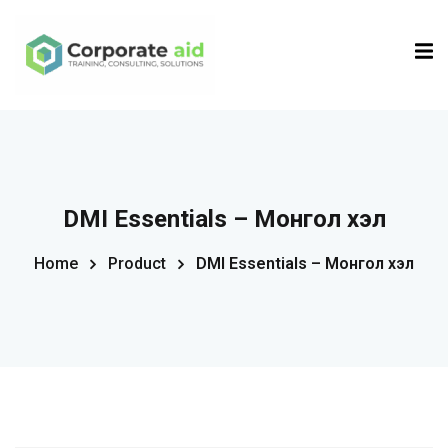
Sign in
Sign up
Sign in
Don’t have an account?
Sign up
DMI Essentials – Монгол хэл
Home
Product
DMI Essentials – Монгол хэл
Remember me
Lost your password?