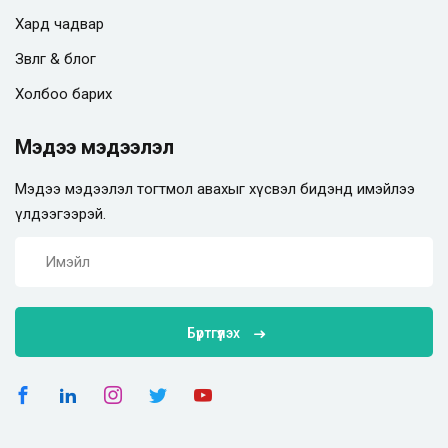
Хард чадвар
Зөвлөгөө & блог
Холбоо барих
Мэдээ мэдээлэл
Мэдээ мэдээлэл тогтмол авахыг хүсвэл бидэнд имэйлээ
үлдээгээрэй.
Бүртгүүлэх