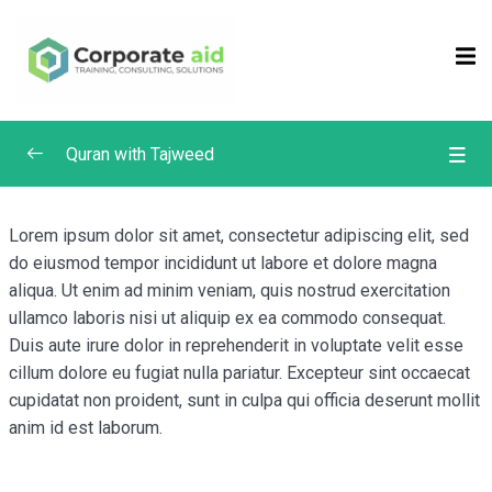
Sign in
Sign up
Sign in
Don’t have an account?
Sign up
Quran with Tajweed
Irregular Verbs
0/4
Lorem ipsum dolor sit amet, consectetur adipiscing elit, sed
do eiusmod tempor incididunt ut labore et dolore magna
Suratul Baqarah – Word for Word Study –
0/4
Continued
aliqua. Ut enim ad minim veniam, quis nostrud exercitation
ullamco laboris nisi ut aliquip ex ea commodo consequat.
Duis aute irure dolor in reprehenderit in voluptate velit esse
WFW Baqarah Ayah 216-219
cillum dolore eu fugiat nulla pariatur. Excepteur sint occaecat
Remember me
Lost your password?
WFW Baqarah Ayah 220-223
cupidatat non proident, sunt in culpa qui officia deserunt mollit
anim id est laborum.
WFW Baqarah Ayah 224-229
WFW Baqarah Ayah 230-232