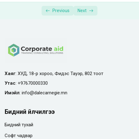
Previous
Next
Хаяг
: ХУД, 18-р хороо, Фидэс Тауэр, 802 тоот
Утас
:
+97670000330
Имэйл
:
info@
dalecarnegie.mn
Бидний үйлчилгээ
Бидний тухай
Софт чадвар