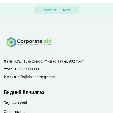
Previous
Next
Хаяг
: ХУД, 18-р хороо, Фидэс Тауэр, 802 тоот
Утас
:
+97670000330
Имэйл
:
info@
dalecarnegie.mn
Бидний үйлчилгээ
Бидний тухай
Софт чадвар