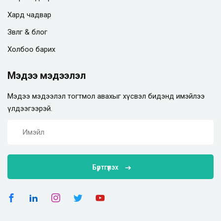
Хард чадвар
Зөвлөгөө & блог
Холбоо барих
Мэдээ мэдээлэл
Мэдээ мэдээлэл тогтмол авахыг хүсвэл бидэнд имэйлээ
үлдээгээрэй.
Бүртгүүлэх