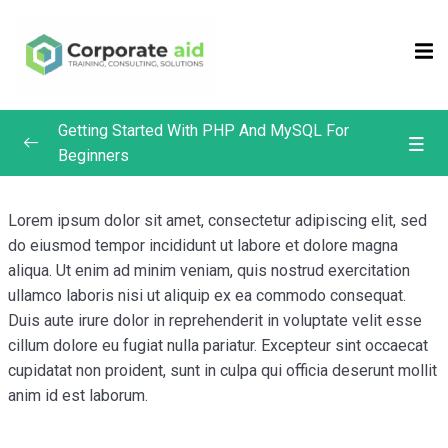
Sign in
Sign up
Sign in
Getting Started With PHP And MySQL For
Don’t have an account?
Sign up
Beginners
Introduction
0/4
Lorem ipsum dolor sit amet, consectetur adipiscing elit, sed
The Weather App Project
0/4
do eiusmod tempor incididunt ut labore et dolore magna
aliqua. Ut enim ad minim veniam, quis nostrud exercitation
Intro To API’S
ullamco laboris nisi ut aliquip ex ea commodo consequat.
Duis aute irure dolor in reprehenderit in voluptate velit esse
How To Make API Request
Remember me
Lost your password?
cillum dolore eu fugiat nulla pariatur. Excepteur sint occaecat
cupidatat non proident, sunt in culpa qui officia deserunt mollit
Displaying The Data
anim id est laborum.
Catching Errors