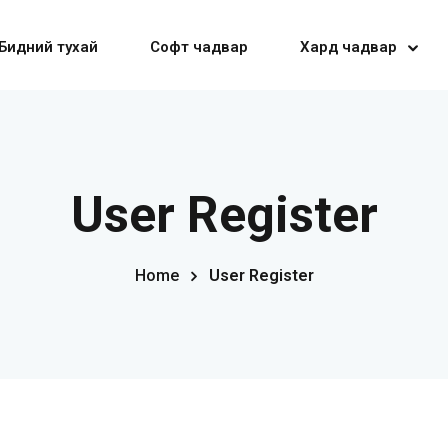
Бидний тухай
Софт чадвар
Хард чадвар
Sign in
Sign up
User Register
Sign in
Home
User Register
Don’t have an account?
Sign up