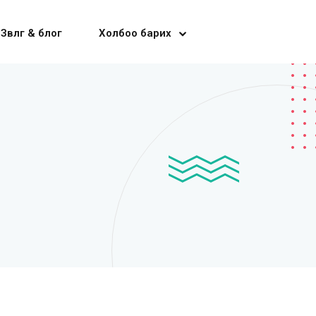
Зөвлөгөө & блог
Холбоо барих