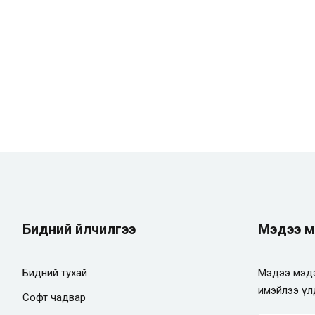
Remember me
Lost your password?
Бидний үйлчилгээ
Мэдээ м
Бидний тухай
Мэдээ мэдэ
имэйлээ үл
Софт чадвар