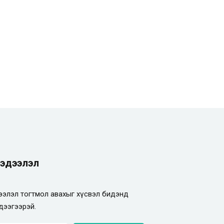
эдээлэл
элэл тогтмол авахыг хүсвэл бидэнд
дээгээрэй.