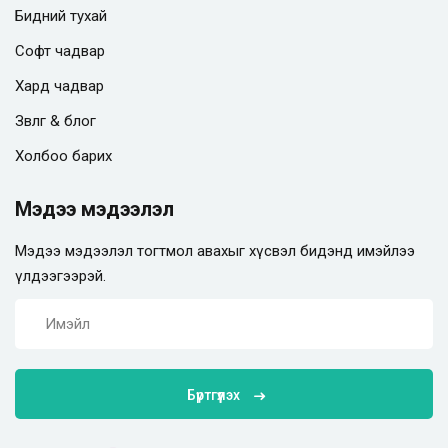
Бидний тухай
Софт чадвар
Хард чадвар
Зөвлөгөө & блог
Холбоо барих
Мэдээ мэдээлэл
Мэдээ мэдээлэл тогтмол авахыг хүсвэл бидэнд имэйлээ
үлдээгээрэй.
Бүртгүүлэх