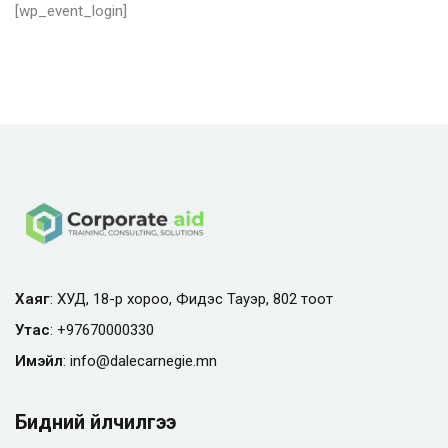
[wp_event_login]
Хаяг
: ХУД, 18-р хороо, Фидэс Тауэр, 802 тоот
Утас
:
+97670000330
Имэйл
:
info@
dalecarnegie.mn
Бидний үйлчилгээ