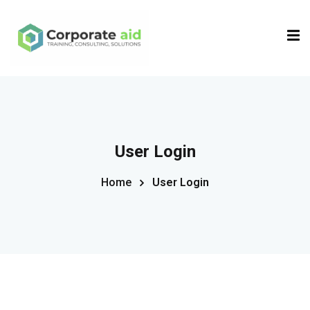
Sign in
Sign up
Sign in
Don’t have an account?
Sign up
User Login
Home
User Login
Remember me
Lost your password?