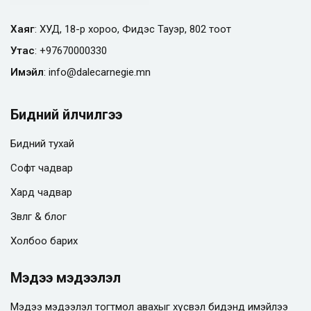
Хаяг
: ХУД, 18-р хороо, Фидэс Тауэр, 802 тоот
Утас
:
+97670000330
Имэйл
:
info@
dalecarnegie.mn
Бидний үйлчилгээ
Бидний тухай
Софт чадвар
Хард чадвар
Зөвлөгөө & блог
Холбоо барих
Мэдээ мэдээлэл
Мэдээ мэдээлэл тогтмол авахыг хүсвэл бидэнд имэйлээ