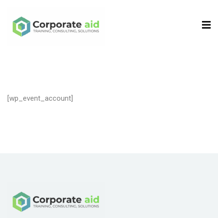
Sign in
Sign up
Sign in
Don’t have an account?
Sign up
[wp_event_account]
Remember me
Lost your password?