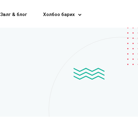
Зөвлөгөө & блог
Холбоо барих