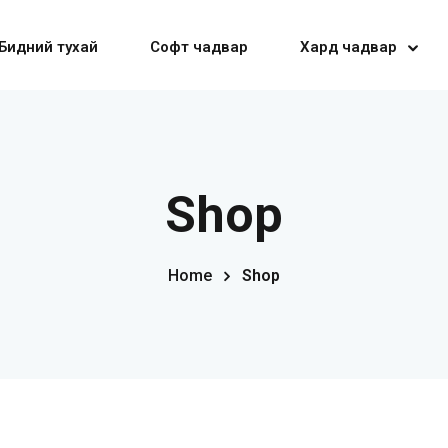
Бидний тухай
Софт чадвар
Хард чадвар
Sign in
Sign up
Shop
Sign in
Home
Shop
Don’t have an account?
Sign up