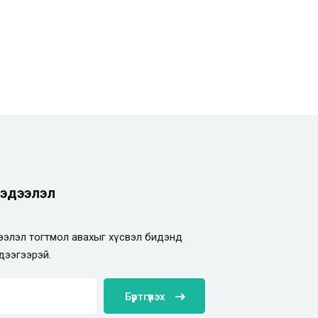
эдээлэл
элэл тогтмол авахыг хүсвэл бидэнд
дээгээрэй.
Бүртгүүлэх