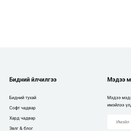
Remember me
Lost your password?
Бидний үйлчилгээ
Мэдээ м
Бидний тухай
Мэдээ мэдэ
имэйлээ үл
Софт чадвар
Хард чадвар
Зөвлөгөө & блог