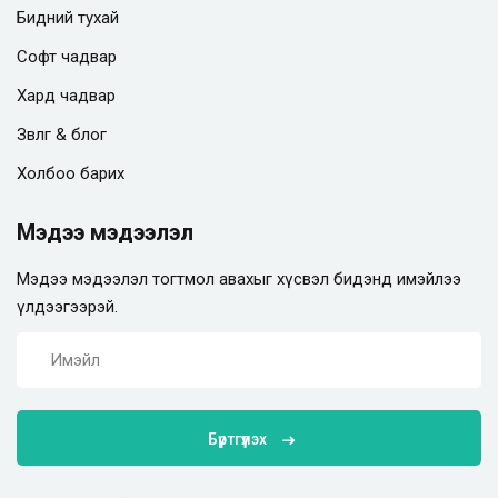
Бидний тухай
Софт чадвар
Хард чадвар
Зөвлөгөө & блог
Холбоо барих
Мэдээ мэдээлэл
Мэдээ мэдээлэл тогтмол авахыг хүсвэл бидэнд имэйлээ
үлдээгээрэй.
Бүртгүүлэх