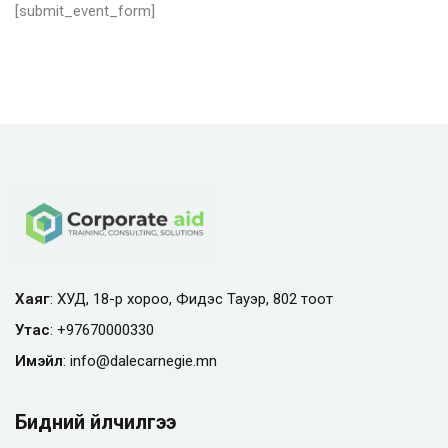
[submit_event_form]
Хаяг
: ХУД, 18-р хороо, Фидэс Тауэр, 802 тоот
Утас
:
+97670000330
Имэйл
:
info@
dalecarnegie.mn
Бидний үйлчилгээ