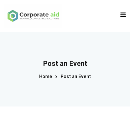
Sign in
Sign up
Sign in
Don’t have an account?
Sign up
Post an Event
Home
Post an Event
Remember me
Lost your password?