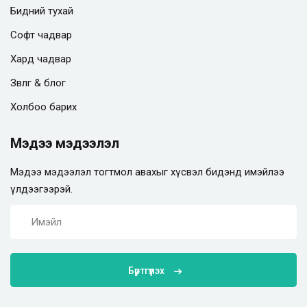
Бидний тухай
Софт чадвар
Хард чадвар
Зөвлөгөө & блог
Холбоо барих
Мэдээ мэдээлэл
Мэдээ мэдээлэл тогтмол авахыг хүсвэл бидэнд имэйлээ
үлдээгээрэй.
Бүртгүүлэх