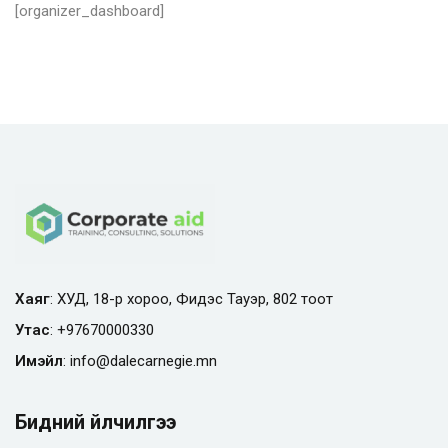
[organizer_dashboard]
Хаяг
: ХУД, 18-р хороо, Фидэс Тауэр, 802 тоот
Утас
:
+97670000330
Имэйл
:
info@
dalecarnegie.mn
Бидний үйлчилгээ