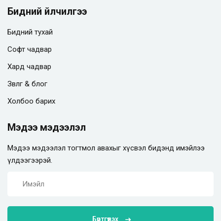
Бидний үйлчилгээ
Бидний тухай
Софт чадвар
Хард чадвар
Зөвлөгөө & блог
Холбоо барих
Мэдээ мэдээлэл
Мэдээ мэдээлэл тогтмол авахыг хүсвэл бидэнд имэйлээ
үлдээгээрэй.
Бүртгүүлэх