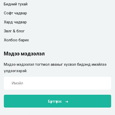
Бидний тухай
Софт чадвар
Хард чадвар
Зөвлөгөө & блог
Холбоо барих
Мэдээ мэдээлэл
Мэдээ мэдээлэл тогтмол авахыг хүсвэл бидэнд имэйлээ
үлдээгээрэй.
Бүртгүүлэх