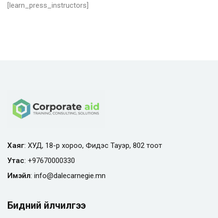
[learn_press_instructors]
Хаяг
: ХУД, 18-р хороо, Фидэс Тауэр, 802 тоот
Утас
:
+97670000330
Имэйл
:
info@
dalecarnegie.mn
Бидний үйлчилгээ