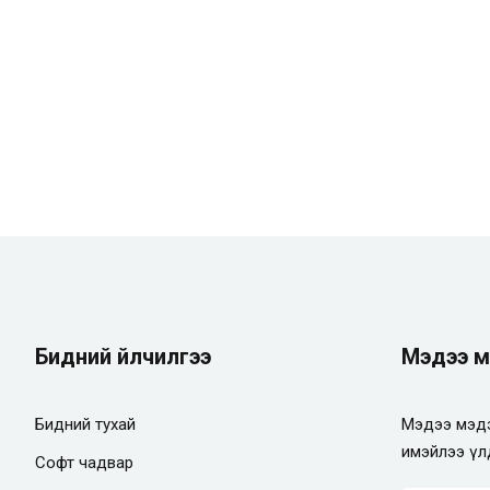
Remember me
Lost your password?
Бидний үйлчилгээ
Мэдээ м
Бидний тухай
Мэдээ мэдэ
имэйлээ үл
Софт чадвар