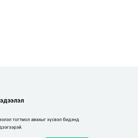
эдээлэл
элэл тогтмол авахыг хүсвэл бидэнд
дээгээрэй.