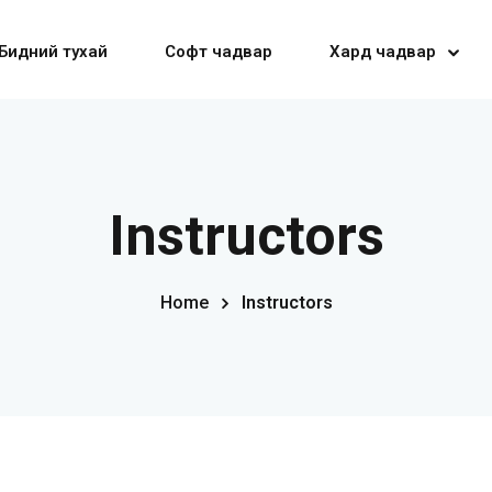
Бидний тухай
Софт чадвар
Хард чадвар
Sign in
Sign up
Instructors
Sign in
Home
Instructors
Don’t have an account?
Sign up