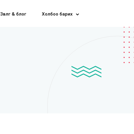
Зөвлөгөө & блог
Холбоо барих