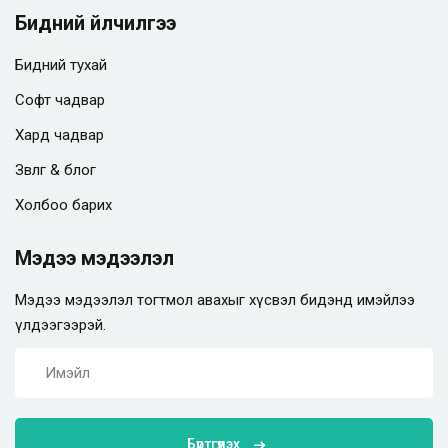
Бидний үйлчилгээ
Бидний тухай
Софт чадвар
Хард чадвар
Зөвлөгөө & блог
Холбоо барих
Мэдээ мэдээлэл
Мэдээ мэдээлэл тогтмол авахыг хүсвэл бидэнд имэйлээ
үлдээгээрэй.
Бүртгүүлэх