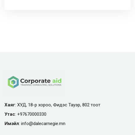
Хаяг
: ХУД, 18-р хороо, Фидэс Тауэр, 802 тоот
Утас
:
+97670000330
Имэйл
:
info@
dalecarnegie.mn