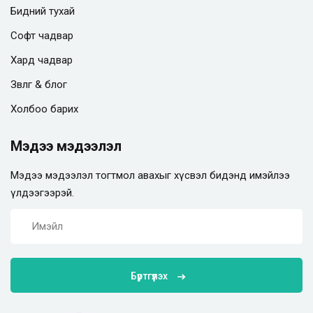
Бидний тухай
Софт чадвар
Хард чадвар
Зөвлөгөө & блог
Холбоо барих
Мэдээ мэдээлэл
Мэдээ мэдээлэл тогтмол авахыг хүсвэл бидэнд имэйлээ
үлдээгээрэй.
Бүртгүүлэх