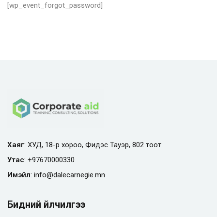
[wp_event_forgot_password]
Хаяг
: ХУД, 18-р хороо, Фидэс Тауэр, 802 тоот
Утас
:
+97670000330
Имэйл
:
info@
dalecarnegie.mn
Бидний үйлчилгээ