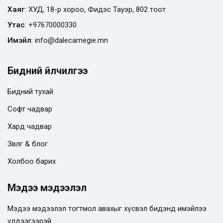
Хаяг
: ХУД, 18-р хороо, Фидэс Тауэр, 802 тоот
Утас
:
+97670000330
Имэйл
:
info@
dalecarnegie.mn
Бидний үйлчилгээ
Бидний тухай
Софт чадвар
Хард чадвар
Зөвлөгөө & блог
Холбоо барих
Мэдээ мэдээлэл
Мэдээ мэдээлэл тогтмол авахыг хүсвэл бидэнд имэйлээ
үлдээгээрэй.