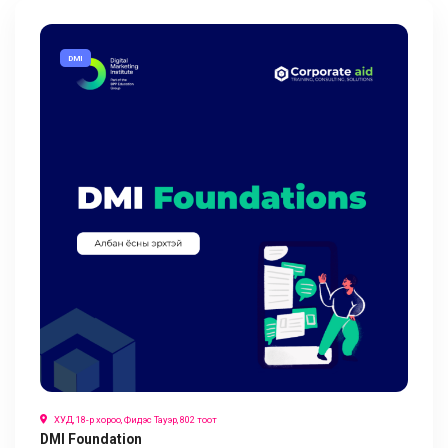
DMI
ХУД, 18-р хороо, Фидэс Тауэр, 802 тоот
DMI Foundation