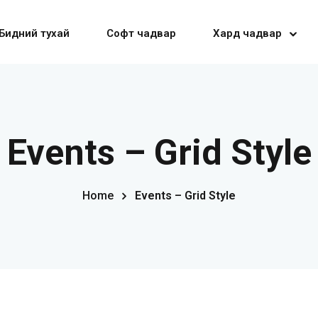
Бидний тухай
Софт чадвар
Хард чадвар
Sign in
Sign up
Events – Grid Style
Sign in
Home
Events – Grid Style
Don’t have an account?
Sign up