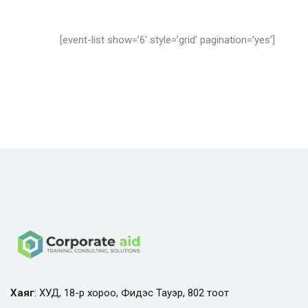
[event-list show=’6′ style=’grid’ pagination=’yes’]
Хаяг
: ХУД, 18-р хороо, Фидэс Тауэр, 802 тоот