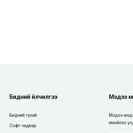
Remember me
Lost your password?
Бидний үйлчилгээ
Мэдээ м
Бидний тухай
Мэдээ мэдэ
имэйлээ үл
Софт чадвар