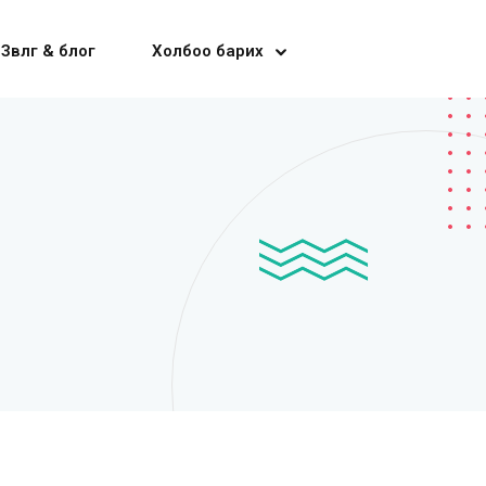
Зөвлөгөө & блог
Холбоо барих