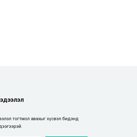
эдээлэл
элэл тогтмол авахыг хүсвэл бидэнд
дээгээрэй.