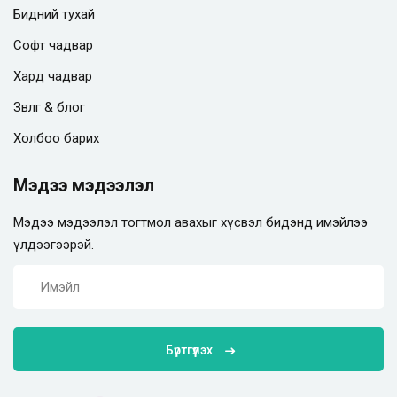
Бидний тухай
Софт чадвар
Хард чадвар
Зөвлөгөө & блог
Холбоо барих
Мэдээ мэдээлэл
Мэдээ мэдээлэл тогтмол авахыг хүсвэл бидэнд имэйлээ
үлдээгээрэй.
Бүртгүүлэх