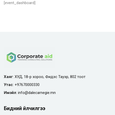
[event_dashboard]
Хаяг
: ХУД, 18-р хороо, Фидэс Тауэр, 802 тоот
Утас
:
+97670000330
Имэйл
:
info@
dalecarnegie.mn
Бидний үйлчилгээ