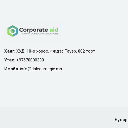
Хаяг
: ХУД, 18-р хороо, Фидэс Тауэр, 802 тоот
Утас
:
+97670000330
Имэйл
:
info@
dalecarnegie.mn
Бүх эр