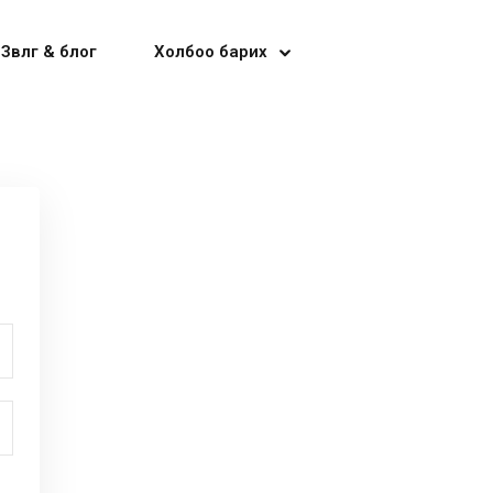
Зөвлөгөө & блог
Холбоо барих