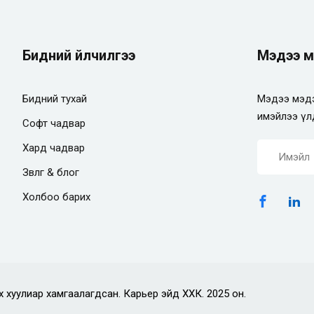
Бидний үйлчилгээ
Мэдээ м
Бидний тухай
Мэдээ мэдэ
имэйлээ үл
Софт чадвар
Хард чадвар
Зөвлөгөө & блог
Холбоо барих
х хуулиар хамгаалагдсан. Карьер эйд ХХК. 2025 он.