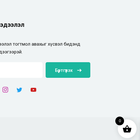
эдээлэл
элэл тогтмол авахыг хүсвэл бидэнд
дээгээрэй.
Бүртгүүлэх
0