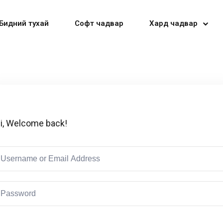
Бидний тухай
Софт чадвар
Хард чадвар
Sign in
Sign up
i, Welcome back!
Sign in
Don’t have an account?
Sign up