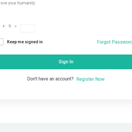
rove your humanity
Remember me
Lost your password?
 + 9 =
Forgot Passwor
Keep me signed in
Sign In
Don't have an account?
Register Now