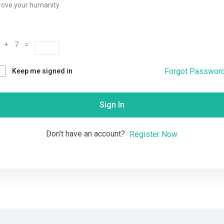
rove your humanity
Remember me
Lost your password?
 + 7 =
Forgot Passwor
Keep me signed in
Sign In
Don't have an account?
Register Now