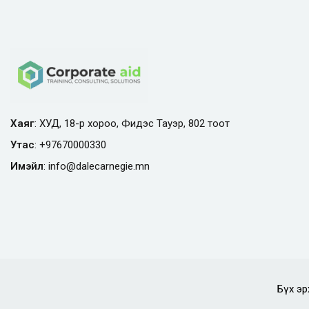
Хаяг
: ХУД, 18-р хороо, Фидэс Тауэр, 802 тоот
Утас
:
+97670000330
Имэйл
:
info@
dalecarnegie.mn
Бүх эр