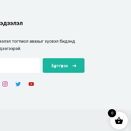
эдээлэл
элэл тогтмол авахыг хүсвэл бидэнд
дээгээрэй.
Бүртгүүлэх
0