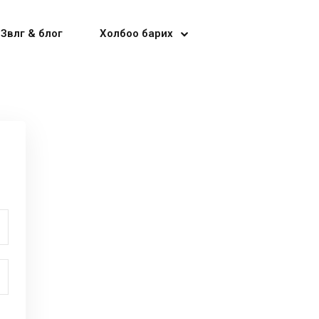
Зөвлөгөө & блог
Холбоо барих