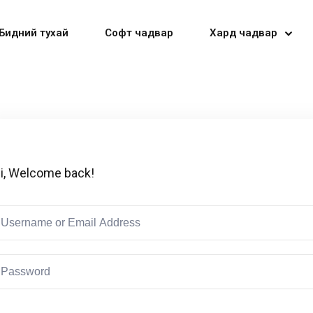
Бидний тухай
Софт чадвар
Хард чадвар
Sign in
Sign up
i, Welcome back!
Sign in
Don’t have an account?
Sign up