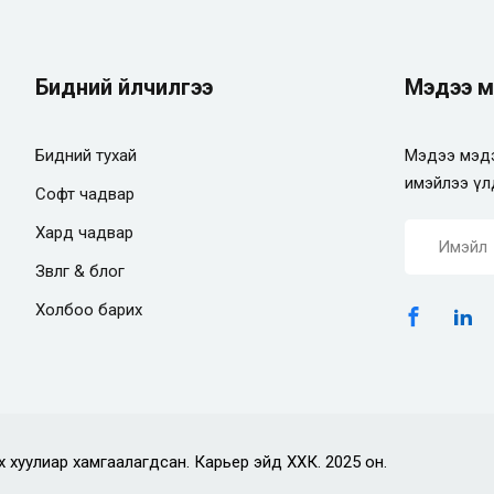
Бидний үйлчилгээ
Мэдээ м
Бидний тухай
Мэдээ мэдэ
имэйлээ үл
Софт чадвар
Хард чадвар
Зөвлөгөө & блог
Холбоо барих
х хуулиар хамгаалагдсан. Карьер эйд ХХК. 2025 он.