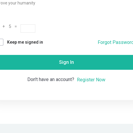
rove your humanity
Remember me
Lost your password?
 + 5 =
Forgot Passwor
Keep me signed in
Sign In
Don't have an account?
Register Now