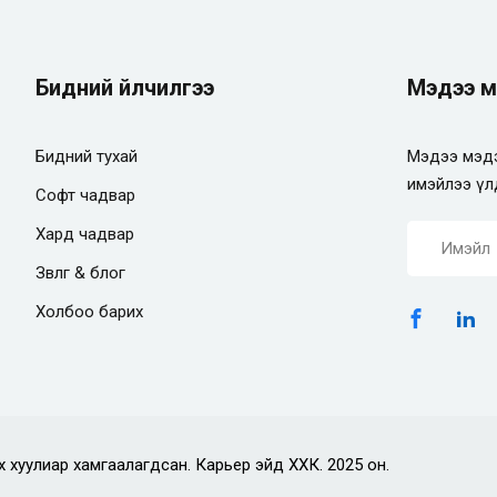
Бидний үйлчилгээ
Мэдээ м
Бидний тухай
Мэдээ мэдэ
имэйлээ үл
Софт чадвар
Хард чадвар
Зөвлөгөө & блог
Холбоо барих
х хуулиар хамгаалагдсан. Карьер эйд ХХК. 2025 он.