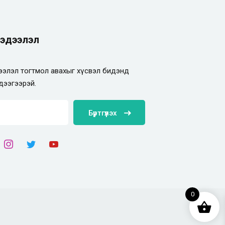
эдээлэл
элэл тогтмол авахыг хүсвэл бидэнд
дээгээрэй.
Бүртгүүлэх
0