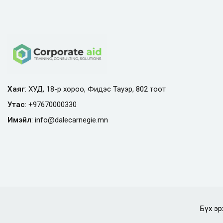
Хаяг
: ХУД, 18-р хороо, Фидэс Тауэр, 802 тоот
Утас
:
+97670000330
Имэйл
:
info@
dalecarnegie.mn
Бүх эр