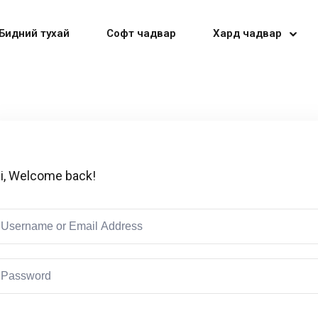
Бидний тухай
Софт чадвар
Хард чадвар
Sign in
Sign up
i, Welcome back!
Sign in
Don’t have an account?
Sign up