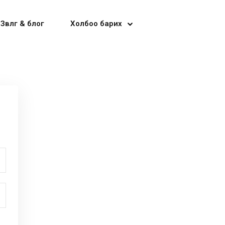
Зөвлөгөө & блог
Холбоо барих