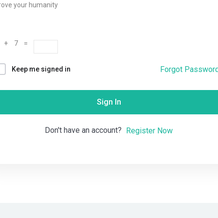
rove your humanity
Remember me
Lost your password?
 + 7 =
Forgot Passwor
Keep me signed in
Sign In
Don't have an account?
Register Now