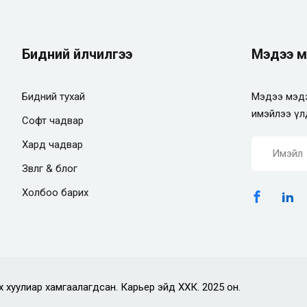
Бидний үйлчилгээ
Мэдээ м
Бидний тухай
Мэдээ мэдэ
имэйлээ үл
Софт чадвар
Хард чадвар
Зөвлөгөө & блог
Холбоо барих
х хуулиар хамгаалагдсан. Карьер эйд ХХК. 2025 он.