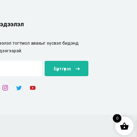
эдээлэл
элэл тогтмол авахыг хүсвэл бидэнд
дээгээрэй.
Бүртгүүлэх
0