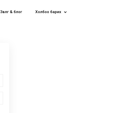
Зөвлөгөө & блог
Холбоо барих