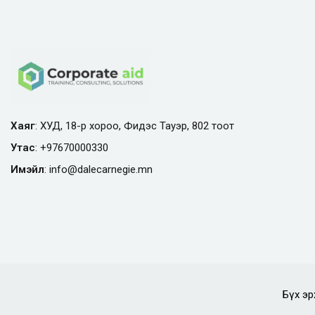
Хаяг
: ХУД, 18-р хороо, Фидэс Тауэр, 802 тоот
Утас
:
+97670000330
Имэйл
:
info@
dalecarnegie.mn
Бүх эр