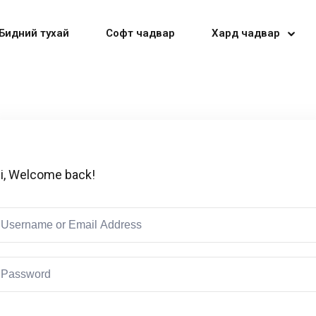
Бидний тухай
Софт чадвар
Хард чадвар
Sign in
Sign up
i, Welcome back!
Sign in
Don’t have an account?
Sign up