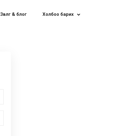
Зөвлөгөө & блог
Холбоо барих