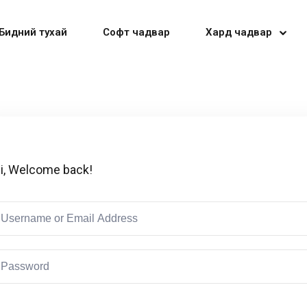
Бидний тухай
Софт чадвар
Хард чадвар
Sign in
Sign up
i, Welcome back!
Sign in
Don’t have an account?
Sign up