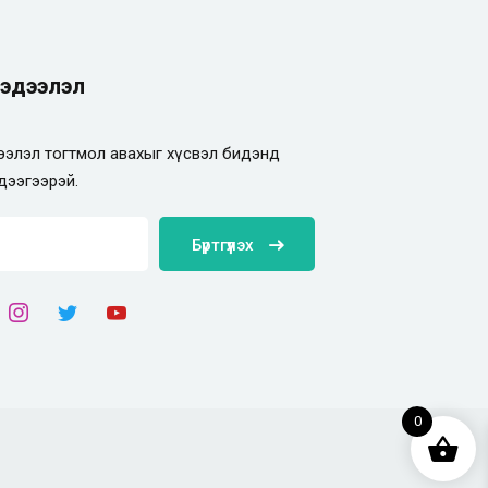
эдээлэл
элэл тогтмол авахыг хүсвэл бидэнд
дээгээрэй.
Бүртгүүлэх
0