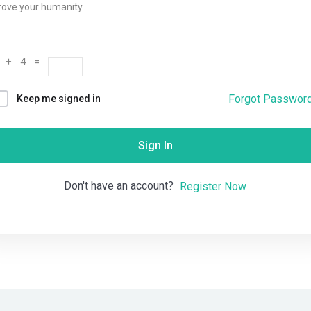
rove your humanity
Remember me
Lost your password?
 + 4 =
Forgot Passwor
Keep me signed in
Sign In
Don't have an account?
Register Now