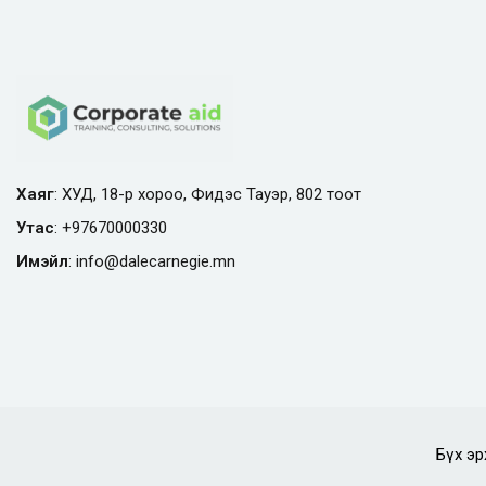
Хаяг
: ХУД, 18-р хороо, Фидэс Тауэр, 802 тоот
Утас
:
+97670000330
Имэйл
:
info@
dalecarnegie.mn
Бүх эр