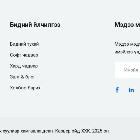
Бидний үйлчилгээ
Мэдээ м
Бидний тухай
Мэдээ мэдэ
имэйлээ үл
Софт чадвар
Хард чадвар
Зөвлөгөө & блог
Холбоо барих
х хуулиар хамгаалагдсан. Карьер эйд ХХК. 2025 он.