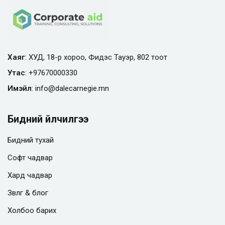
Хаяг
: ХУД, 18-р хороо, Фидэс Тауэр, 802 тоот
Утас
:
+97670000330
Имэйл
:
info@
dalecarnegie.mn
Бидний үйлчилгээ
Бидний тухай
Софт чадвар
Хард чадвар
Зөвлөгөө & блог
Холбоо барих