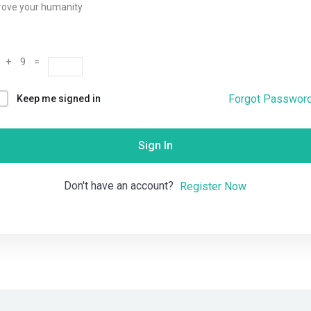
rove your humanity
Remember me
Lost your password?
 + 9 =
Forgot Passwor
Keep me signed in
Sign In
Don't have an account?
Register Now