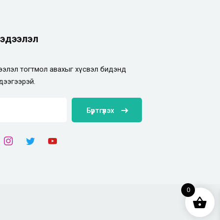
эдээлэл
элэл тогтмол авахыг хүсвэл бидэнд
дээгээрэй.
Бүртгүүлэх
0