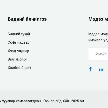
Бидний үйлчилгээ
Мэдээ м
Бидний тухай
Мэдээ мэдэ
имэйлээ үл
Софт чадвар
Хард чадвар
Зөвлөгөө & блог
Холбоо барих
х хуулиар хамгаалагдсан. Карьер эйд ХХК. 2025 он.