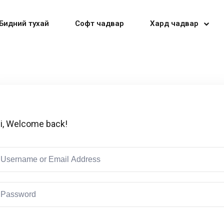
Бидний тухай
Софт чадвар
Хард чадвар
Sign in
Sign up
i, Welcome back!
Sign in
Don’t have an account?
Sign up