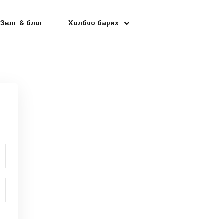
Зөвлөгөө & блог
Холбоо барих