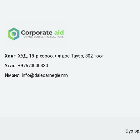
Хаяг
: ХУД, 18-р хороо, Фидэс Тауэр, 802 тоот
Утас
:
+97670000330
Имэйл
:
info@
dalecarnegie.mn
Бүх эр