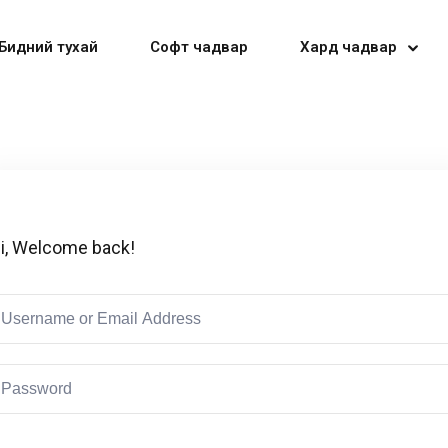
Бидний тухай
Софт чадвар
Хард чадвар
Sign in
Sign up
i, Welcome back!
Sign in
Don’t have an account?
Sign up