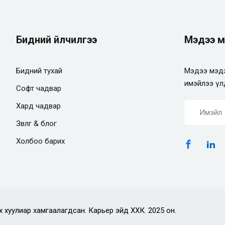
Бидний үйлчилгээ
Мэдээ м
Бидний тухай
Мэдээ мэдэ
имэйлээ үл
Софт чадвар
Хард чадвар
Зөвлөгөө & блог
Холбоо барих
х хуулиар хамгаалагдсан. Карьер эйд ХХК. 2025 он.