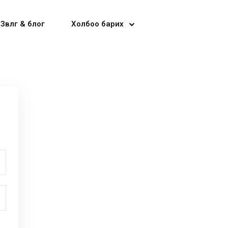
Зөвлөгөө & блог
Холбоо барих