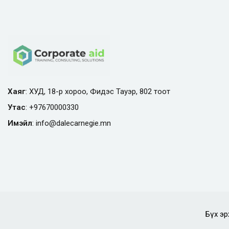
Хаяг
: ХУД, 18-р хороо, Фидэс Тауэр, 802 тоот
Утас
:
+97670000330
Имэйл
:
info@
dalecarnegie.mn
Бүх эр