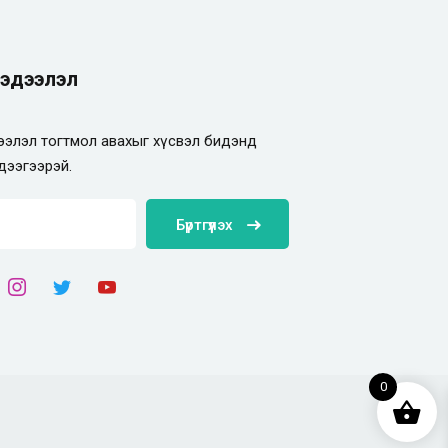
эдээлэл
элэл тогтмол авахыг хүсвэл бидэнд
дээгээрэй.
Бүртгүүлэх
0