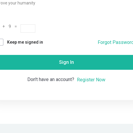
rove your humanity
Remember me
Lost your password?
 + 9 =
Forgot Passwor
Keep me signed in
Sign In
Don't have an account?
Register Now