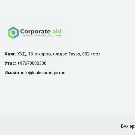
Хаяг
: ХУД, 18-р хороо, Фидэс Тауэр, 802 тоот
Утас
:
+97670000330
Имэйл
:
info@
dalecarnegie.mn
Бүх эр