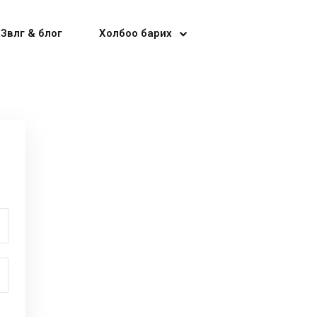
Зөвлөгөө & блог
Холбоо барих