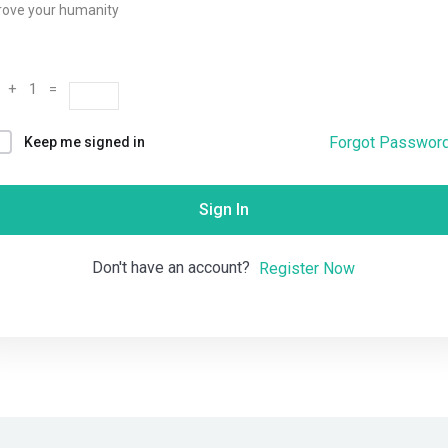
rove your humanity
Remember me
Lost your password?
 + 1 =
Forgot Passwor
Keep me signed in
Sign In
Don't have an account?
Register Now