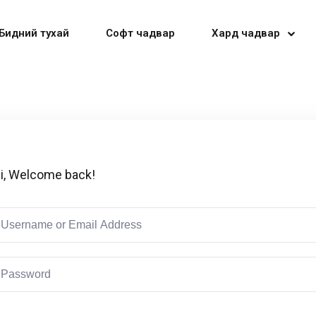
Бидний тухай
Софт чадвар
Хард чадвар
Sign in
Sign up
i, Welcome back!
Sign in
Don’t have an account?
Sign up