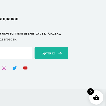
эдээлэл
элэл тогтмол авахыг хүсвэл бидэнд
дээгээрэй.
Бүртгүүлэх
0