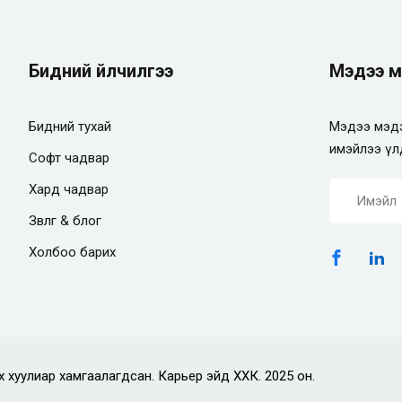
Бидний үйлчилгээ
Мэдээ м
Бидний тухай
Мэдээ мэдэ
имэйлээ үл
Софт чадвар
Хард чадвар
Зөвлөгөө & блог
Холбоо барих
х хуулиар хамгаалагдсан. Карьер эйд ХХК. 2025 он.