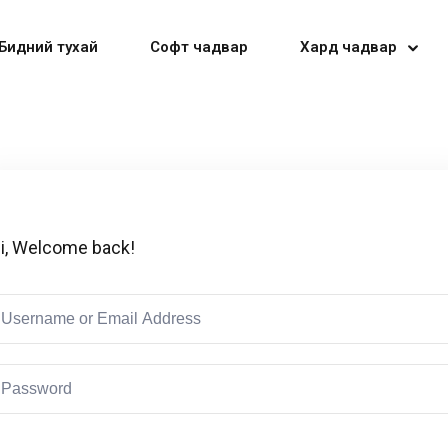
Бидний тухай
Софт чадвар
Хард чадвар
Sign in
Sign up
i, Welcome back!
Sign in
Don’t have an account?
Sign up