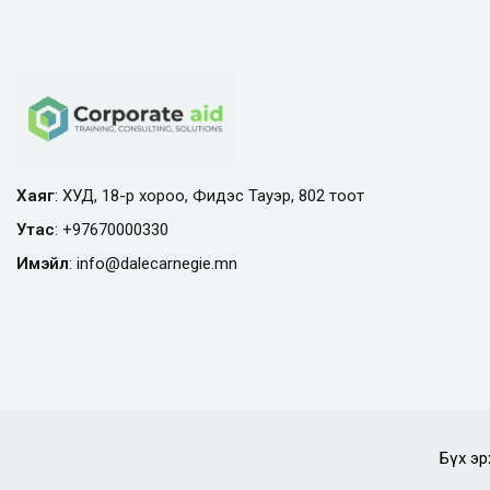
Хаяг
: ХУД, 18-р хороо, Фидэс Тауэр, 802 тоот
Утас
:
+97670000330
Имэйл
:
info@
dalecarnegie.mn
Бүх эр