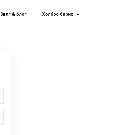
Зөвлөгөө & блог
Холбоо барих