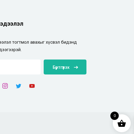
эдээлэл
элэл тогтмол авахыг хүсвэл бидэнд
дээгээрэй.
Бүртгүүлэх
0