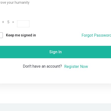
rove your humanity
Remember me
Lost your password?
 + 5 =
Forgot Passwor
Keep me signed in
Sign In
Don't have an account?
Register Now