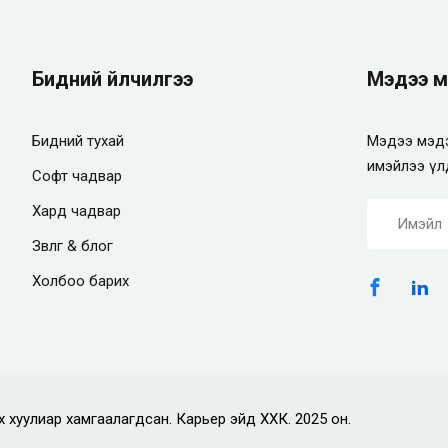
Бидний үйлчилгээ
Мэдээ м
Бидний тухай
Мэдээ мэдэ
имэйлээ үл
Софт чадвар
Хард чадвар
Зөвлөгөө & блог
Холбоо барих
х хуулиар хамгаалагдсан. Карьер эйд ХХК. 2025 он.