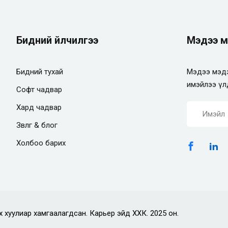
Бидний үйлчилгээ
Мэдээ м
Бидний тухай
Мэдээ мэдэ
имэйлээ үл
Софт чадвар
Хард чадвар
Зөвлөгөө & блог
Холбоо барих
х хуулиар хамгаалагдсан. Карьер эйд ХХК. 2025 он.