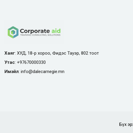
Хаяг
: ХУД, 18-р хороо, Фидэс Тауэр, 802 тоот
Утас
:
+97670000330
Имэйл
:
info@
dalecarnegie.mn
Бүх эр