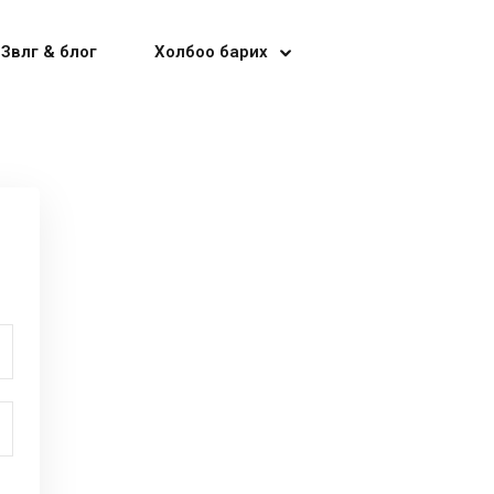
Зөвлөгөө & блог
Холбоо барих