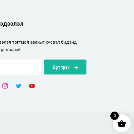
эдээлэл
элэл тогтмол авахыг хүсвэл бидэнд
дээгээрэй.
Бүртгүүлэх
0