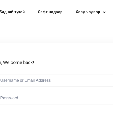
Бидний тухай
Софт чадвар
Хард чадвар
Sign in
Sign up
i, Welcome back!
Sign in
Don’t have an account?
Sign up