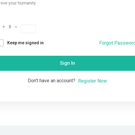
rove your humanity
Remember me
Lost your password?
 + 8 =
Forgot Passwor
Keep me signed in
Sign In
Don't have an account?
Register Now