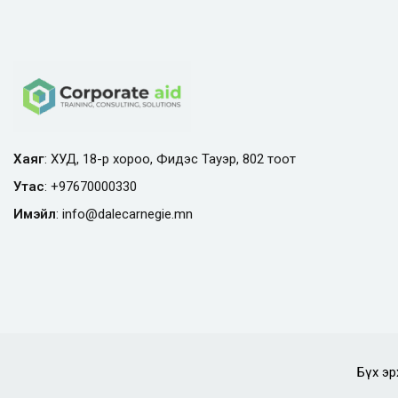
Хаяг
: ХУД, 18-р хороо, Фидэс Тауэр, 802 тоот
Утас
:
+97670000330
Имэйл
:
info@
dalecarnegie.mn
Бүх эр