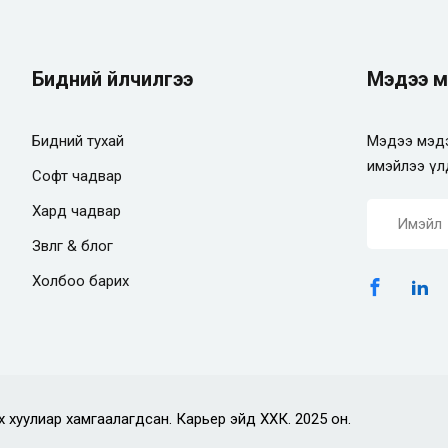
Бидний үйлчилгээ
Мэдээ м
Бидний тухай
Мэдээ мэдэ
имэйлээ үл
Софт чадвар
Хард чадвар
Зөвлөгөө & блог
Холбоо барих
х хуулиар хамгаалагдсан. Карьер эйд ХХК. 2025 он.