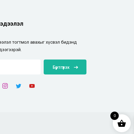
эдээлэл
элэл тогтмол авахыг хүсвэл бидэнд
дээгээрэй.
Бүртгүүлэх
0