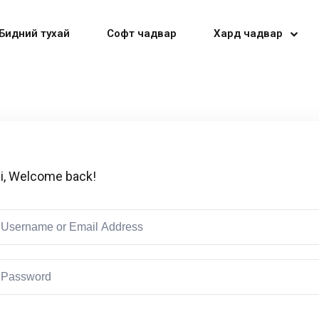
Бидний тухай
Софт чадвар
Хард чадвар
Sign in
Sign up
i, Welcome back!
Sign in
Don’t have an account?
Sign up