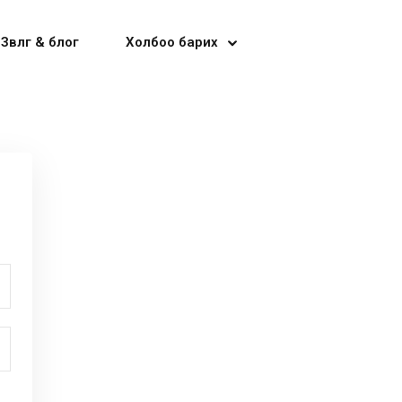
Зөвлөгөө & блог
Холбоо барих