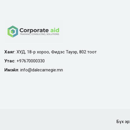
Хаяг
: ХУД, 18-р хороо, Фидэс Тауэр, 802 тоот
Утас
:
+97670000330
Имэйл
:
info@
dalecarnegie.mn
Бүх эр