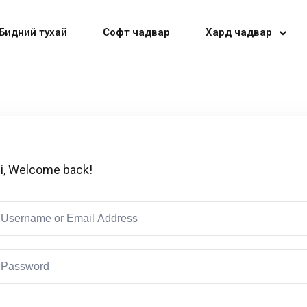
Бидний тухай
Софт чадвар
Хард чадвар
Sign in
Sign up
i, Welcome back!
Sign in
Don’t have an account?
Sign up