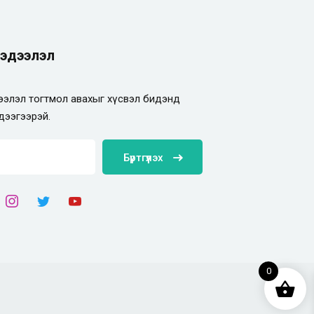
эдээлэл
элэл тогтмол авахыг хүсвэл бидэнд
дээгээрэй.
Бүртгүүлэх
0