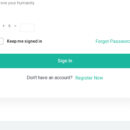
rove your humanity
Remember me
Lost your password?
 + 6 =
Forgot Passwor
Keep me signed in
Sign In
Don't have an account?
Register Now