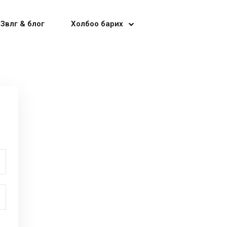
Зөвлөгөө & блог
Холбоо барих