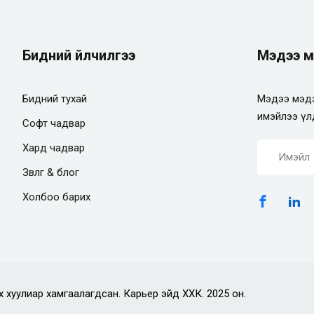
Бидний үйлчилгээ
Мэдээ м
Бидний тухай
Мэдээ мэдэ
имэйлээ үл
Софт чадвар
Хард чадвар
Зөвлөгөө & блог
Холбоо барих
х хуулиар хамгаалагдсан. Карьер эйд ХХК. 2025 он.