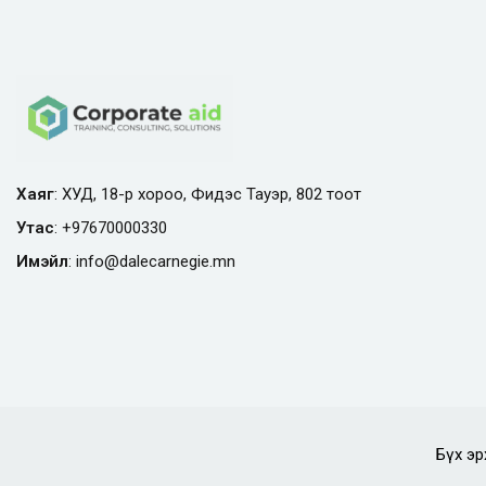
Хаяг
: ХУД, 18-р хороо, Фидэс Тауэр, 802 тоот
Утас
:
+97670000330
Имэйл
:
info@
dalecarnegie.mn
Бүх эр