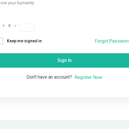
rove your humanity
Remember me
Lost your password?
 + 8 =
Forgot Passwor
Keep me signed in
Sign In
Don't have an account?
Register Now