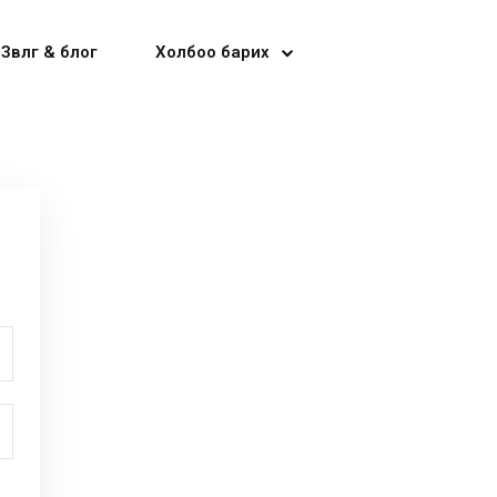
Зөвлөгөө & блог
Холбоо барих