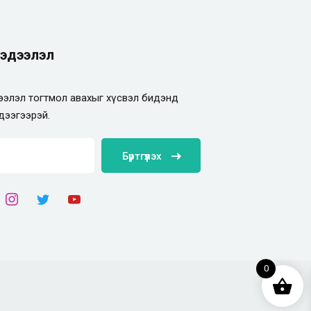
эдээлэл
элэл тогтмол авахыг хүсвэл бидэнд
дээгээрэй.
Бүртгүүлэх
0