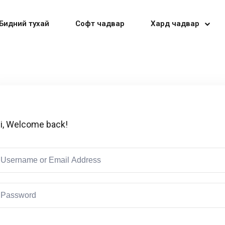
Бидний тухай
Софт чадвар
Хард чадвар
Sign in
Sign up
i, Welcome back!
Sign in
Don’t have an account?
Sign up