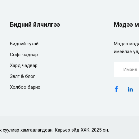
Бидний үйлчилгээ
Мэдээ м
Бидний тухай
Мэдээ мэдэ
имэйлээ үл
Софт чадвар
Хард чадвар
Зөвлөгөө & блог
Холбоо барих
х хуулиар хамгаалагдсан. Карьер эйд ХХК. 2025 он.