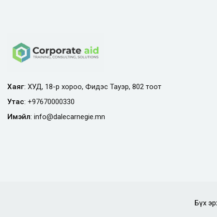
Хаяг
: ХУД, 18-р хороо, Фидэс Тауэр, 802 тоот
Утас
:
+97670000330
Имэйл
:
info@
dalecarnegie.mn
Бүх эр