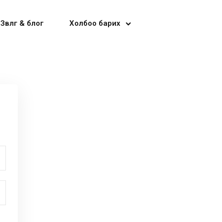
Зөвлөгөө & блог
Холбоо барих