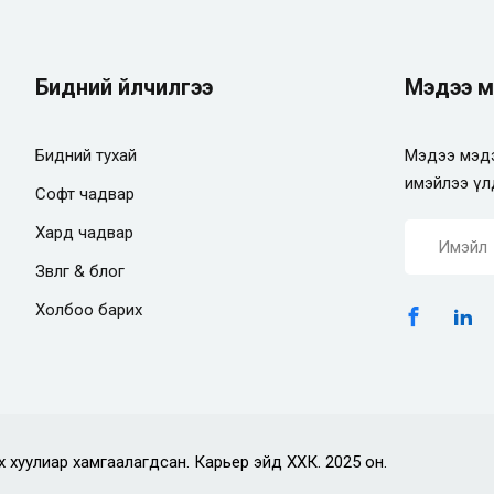
Бидний үйлчилгээ
Мэдээ м
Бидний тухай
Мэдээ мэдэ
имэйлээ үл
Софт чадвар
Хард чадвар
Зөвлөгөө & блог
Холбоо барих
х хуулиар хамгаалагдсан. Карьер эйд ХХК. 2025 он.