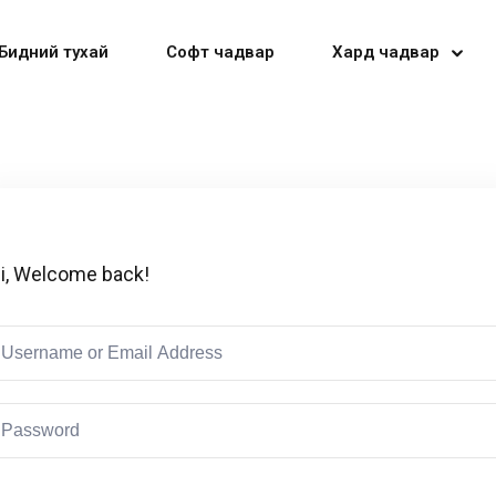
Бидний тухай
Софт чадвар
Хард чадвар
Sign in
Sign up
i, Welcome back!
Sign in
Don’t have an account?
Sign up