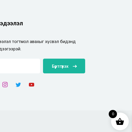
эдээлэл
элэл тогтмол авахыг хүсвэл бидэнд
дээгээрэй.
Бүртгүүлэх
0