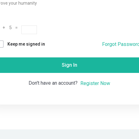
rove your humanity
Remember me
Lost your password?
 + 5 =
Forgot Passwor
Keep me signed in
Sign In
Don't have an account?
Register Now