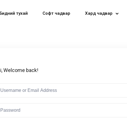
Бидний тухай
Софт чадвар
Хард чадвар
Sign in
Sign up
i, Welcome back!
Sign in
Don’t have an account?
Sign up