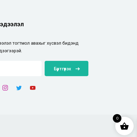
эдээлэл
элэл тогтмол авахыг хүсвэл бидэнд
дээгээрэй.
Бүртгүүлэх
0