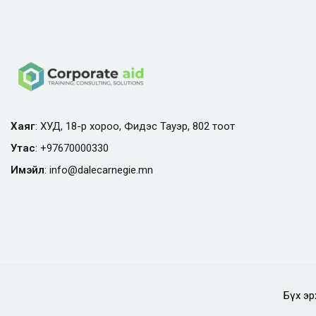
Хаяг
: ХУД, 18-р хороо, Фидэс Тауэр, 802 тоот
Утас
:
+97670000330
Имэйл
:
info@
dalecarnegie.mn
Бүх эр