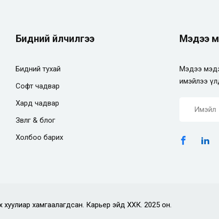
Бидний үйлчилгээ
Мэдээ м
Бидний тухай
Мэдээ мэдэ
имэйлээ үл
Софт чадвар
Хард чадвар
Зөвлөгөө & блог
Холбоо барих
х хуулиар хамгаалагдсан. Карьер эйд ХХК. 2025 он.