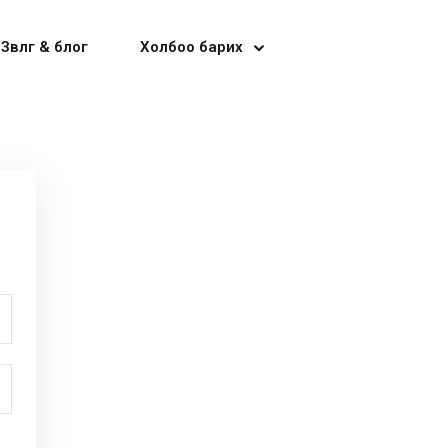
Зөвлөгөө & блог
Холбоо барих