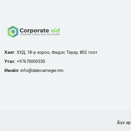
Хаяг
: ХУД, 18-р хороо, Фидэс Тауэр, 802 тоот
Утас
:
+97670000330
Имэйл
:
info@
dalecarnegie.mn
Бүх эр