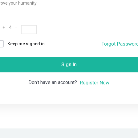
rove your humanity
Remember me
Lost your password?
 + 4 =
Forgot Passwor
Keep me signed in
Sign In
Don't have an account?
Register Now