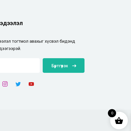
эдээлэл
элэл тогтмол авахыг хүсвэл бидэнд
дээгээрэй.
Бүртгүүлэх
0