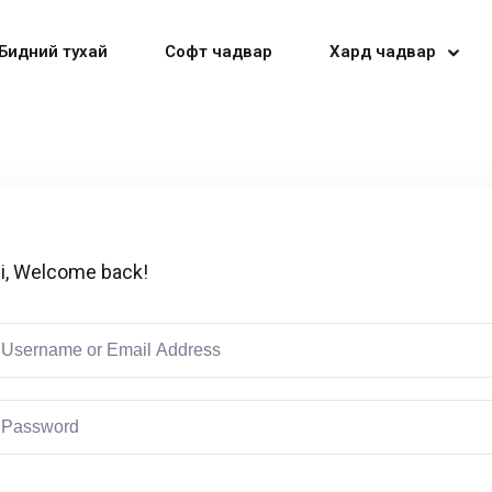
Бидний тухай
Софт чадвар
Хард чадвар
Sign in
Sign up
i, Welcome back!
Sign in
Don’t have an account?
Sign up