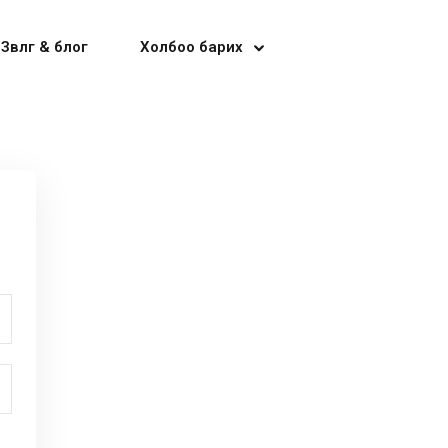
Зөвлөгөө & блог
Холбоо барих