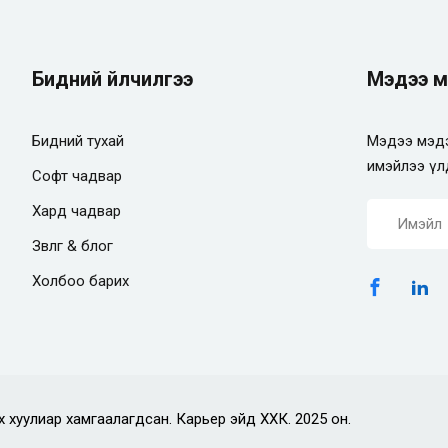
Бидний үйлчилгээ
Мэдээ м
Бидний тухай
Мэдээ мэдэ
имэйлээ үл
Софт чадвар
Хард чадвар
Зөвлөгөө & блог
Холбоо барих
х хуулиар хамгаалагдсан. Карьер эйд ХХК. 2025 он.