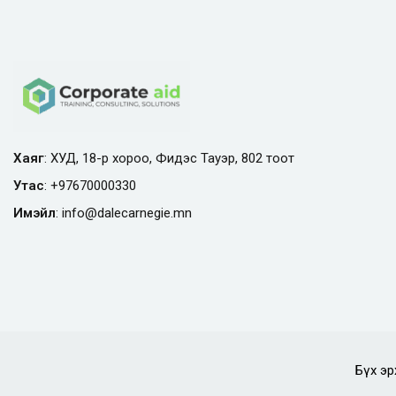
Хаяг
: ХУД, 18-р хороо, Фидэс Тауэр, 802 тоот
Утас
:
+97670000330
Имэйл
:
info@
dalecarnegie.mn
Бүх эр