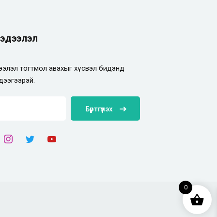
эдээлэл
элэл тогтмол авахыг хүсвэл бидэнд
дээгээрэй.
Бүртгүүлэх
0