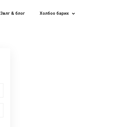
Зөвлөгөө & блог
Холбоо барих