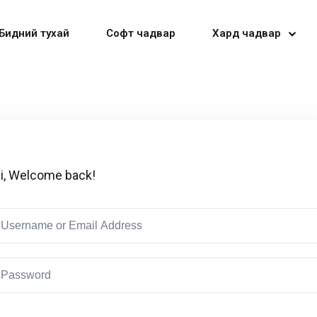
Бидний тухай
Софт чадвар
Хард чадвар
Sign in
Sign up
i, Welcome back!
Sign in
Don’t have an account?
Sign up