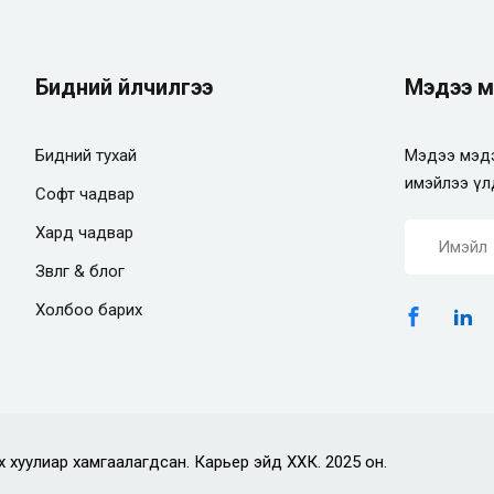
Бидний үйлчилгээ
Мэдээ м
Бидний тухай
Мэдээ мэдэ
имэйлээ үл
Софт чадвар
Хард чадвар
Зөвлөгөө & блог
Холбоо барих
х хуулиар хамгаалагдсан. Карьер эйд ХХК. 2025 он.