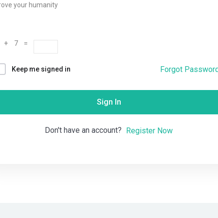
rove your humanity
Remember me
Lost your password?
 + 7 =
Forgot Passwor
Keep me signed in
Sign In
Don't have an account?
Register Now