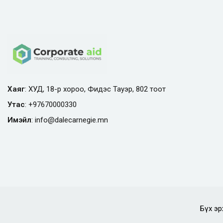
Хаяг
: ХУД, 18-р хороо, Фидэс Тауэр, 802 тоот
Утас
:
+97670000330
Имэйл
:
info@
dalecarnegie.mn
Бүх эр