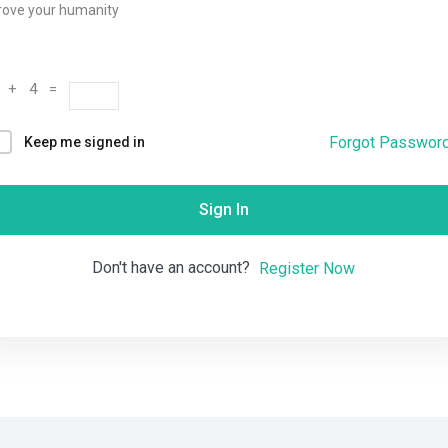
rove your humanity
Remember me
Lost your password?
 + 4 =
Forgot Passwor
Keep me signed in
Sign In
Don't have an account?
Register Now