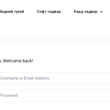
Бидний тухай
Софт чадвар
Хард чадвар
Sign in
Sign up
i, Welcome back!
Sign in
Don’t have an account?
Sign up