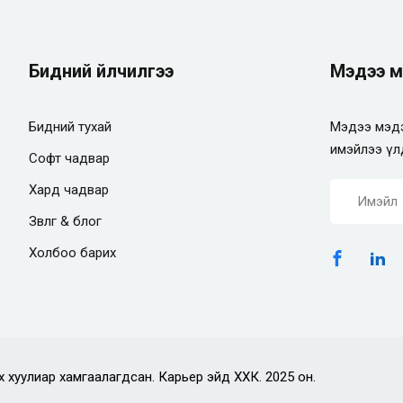
Бидний үйлчилгээ
Мэдээ м
Бидний тухай
Мэдээ мэдэ
имэйлээ үл
Софт чадвар
Хард чадвар
Зөвлөгөө & блог
Холбоо барих
х хуулиар хамгаалагдсан. Карьер эйд ХХК. 2025 он.