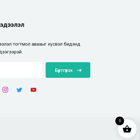
эдээлэл
элэл тогтмол авахыг хүсвэл бидэнд
дээгээрэй.
Бүртгүүлэх
0