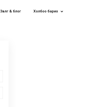
Зөвлөгөө & блог
Холбоо барих