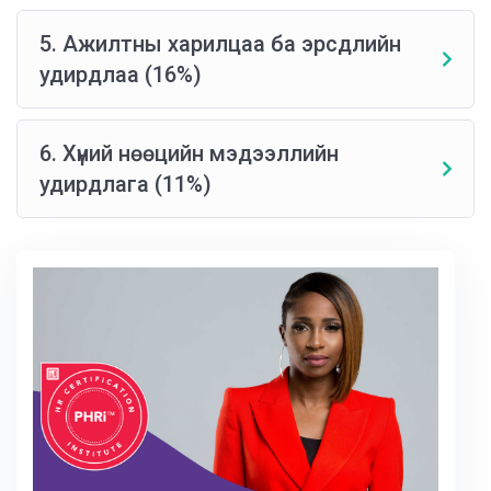
5. Ажилтны харилцаа ба эрсдлийн
удирдлаа (16%)
6. Хүний нөөцийн мэдээллийн
удирдлага (11%)