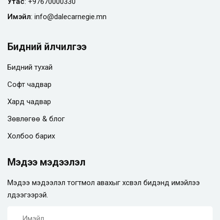
Утас
:
+97670000330
Имэйл
:
info@
dalecarnegie.mn
Бидний үйлчилгээ
Бидний тухай
Софт чадвар
Хард чадвар
Зөвлөгөө & блог
Холбоо барих
Мэдээ мэдээлэл
Мэдээ мэдээлэл тогтмол авахыг хүсвэл бидэнд имэйлээ
үлдээгээрэй.