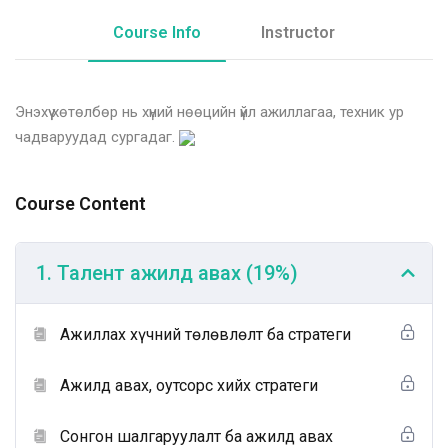
Course Info
Instructor
Энэхүү хөтөлбөр нь хүний нөөцийн үйл ажиллагаа, техник ур
чадваруудад сургадаг.
Course Content
1. Талент ажилд авах (19%)
Ажиллах хүчний төлөвлөлт ба стратеги
Ажилд авах, оутсорс хийх стратеги
Сонгон шалгаруулалт ба ажилд авах