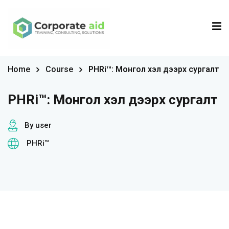
Sign in
Sign up
Sign in
Home
Course
PHRi™: Монгол хэл дээрх сургалт
Don’t have an account?
Sign up
PHRi™: Монгол хэл дээрх сургалт
By user
PHRi™
Remember me
Lost your password?