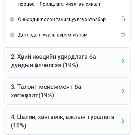
процес – Ярилцлага, үнэлгээ, хяналт
Онбординг олон танилцуулга хөтөлбөр
Дотоодын хууль дүрэм журам
2. Хүний нөөцийн удирдлага ба
дундын үйлчилгээ (19%)
3. Талэнт менежмент ба
хөгжүүлэлт(19%)
4. Цалин, хангамж, ажлын туршлага
(16%)