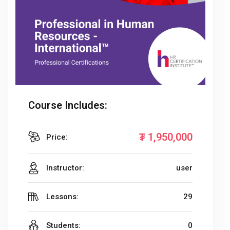
Course Includes:
₮
1,950,000
Price:
Instructor:
user
Lessons:
29
Students:
0