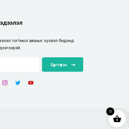
эдээлэл
элэл тогтмол авахыг хүсвэл бидэнд
дээгээрэй.
Бүртгүүлэх
0