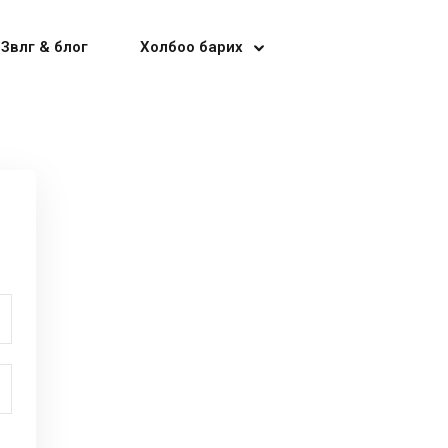
Зөвлөгөө & блог
Холбоо барих