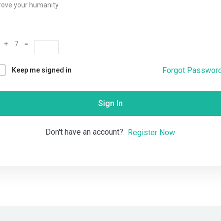
rove your humanity
Remember me
Lost your password?
 + 7 =
Forgot Passwor
Keep me signed in
Sign In
Don't have an account?
Register Now