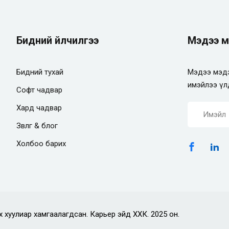
Бидний үйлчилгээ
Мэдээ м
Бидний тухай
Мэдээ мэдэ
имэйлээ үл
Софт чадвар
Хард чадвар
Зөвлөгөө & блог
Холбоо барих
х хуулиар хамгаалагдсан. Карьер эйд ХХК. 2025 он.