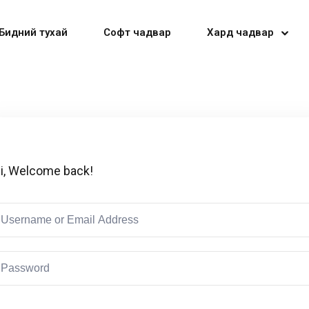
Бидний тухай
Софт чадвар
Хард чадвар
Sign in
Sign up
i, Welcome back!
Sign in
Don’t have an account?
Sign up