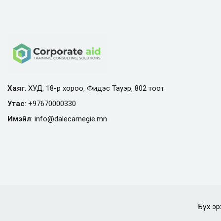
Хаяг
: ХУД, 18-р хороо, Фидэс Тауэр, 802 тоот
Утас
:
+97670000330
Имэйл
:
info@
dalecarnegie.mn
Бүх эр