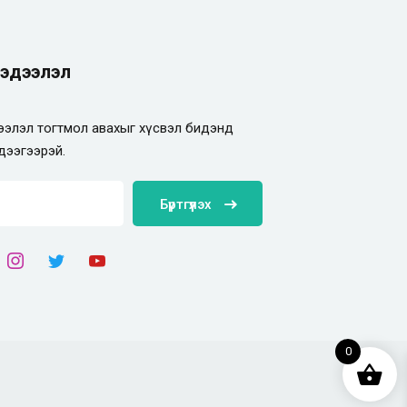
эдээлэл
элэл тогтмол авахыг хүсвэл бидэнд
дээгээрэй.
Бүртгүүлэх
0