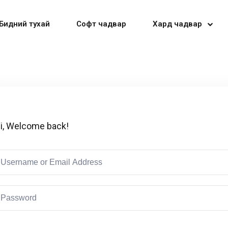
Бидний тухай
Софт чадвар
Хард чадвар
Sign in
Sign up
i, Welcome back!
Sign in
Don’t have an account?
Sign up