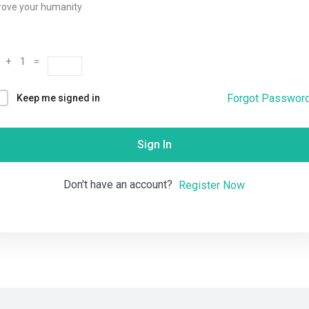
rove your humanity
Remember me
Lost your password?
 + 1 =
Forgot Passwor
Keep me signed in
Sign In
Don't have an account?
Register Now