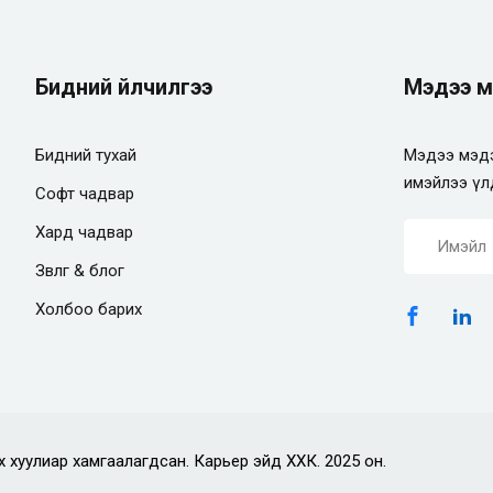
Бидний үйлчилгээ
Мэдээ м
Бидний тухай
Мэдээ мэдэ
имэйлээ үл
Софт чадвар
Хард чадвар
Зөвлөгөө & блог
Холбоо барих
х хуулиар хамгаалагдсан. Карьер эйд ХХК. 2025 он.