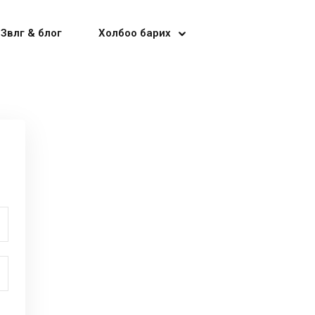
Зөвлөгөө & блог
Холбоо барих