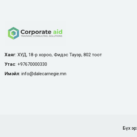
Хаяг
: ХУД, 18-р хороо, Фидэс Тауэр, 802 тоот
Утас
:
+97670000330
Имэйл
:
info@
dalecarnegie.mn
Бүх эр