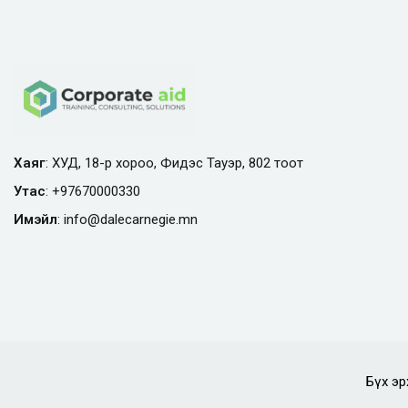
Хаяг
: ХУД, 18-р хороо, Фидэс Тауэр, 802 тоот
Утас
:
+97670000330
Имэйл
:
info@
dalecarnegie.mn
Бүх эр