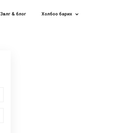
Зөвлөгөө & блог
Холбоо барих