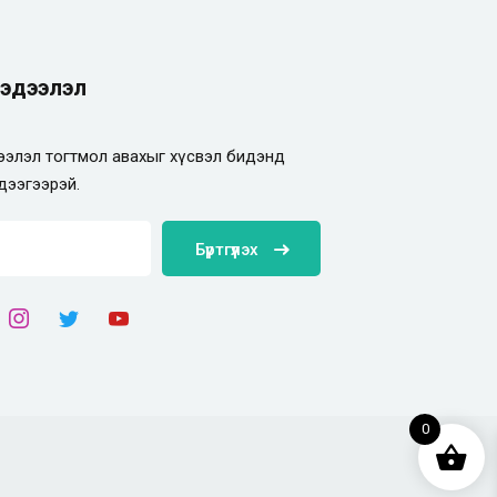
эдээлэл
элэл тогтмол авахыг хүсвэл бидэнд
дээгээрэй.
Бүртгүүлэх
0