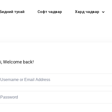
Бидний тухай
Софт чадвар
Хард чадвар
Sign in
Sign up
i, Welcome back!
Sign in
Don’t have an account?
Sign up