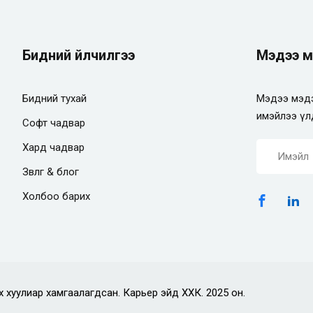
Бидний үйлчилгээ
Мэдээ м
Бидний тухай
Мэдээ мэдэ
имэйлээ үл
Софт чадвар
Хард чадвар
Зөвлөгөө & блог
Холбоо барих
х хуулиар хамгаалагдсан. Карьер эйд ХХК. 2025 он.