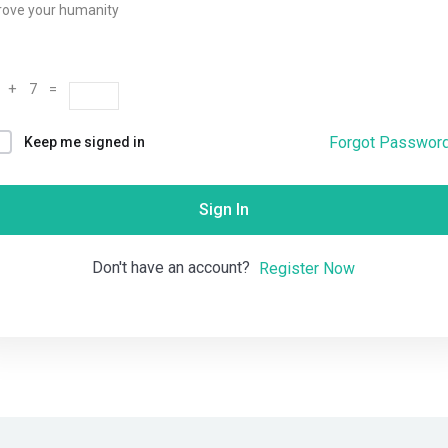
rove your humanity
Remember me
Lost your password?
 + 7 =
Forgot Passwor
Keep me signed in
Sign In
Don't have an account?
Register Now