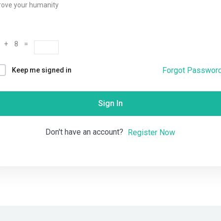
rove your humanity
Remember me
Lost your password?
 + 8 =
Forgot Passwor
Keep me signed in
Sign In
Don't have an account?
Register Now