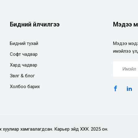
Бидний үйлчилгээ
Мэдээ м
Бидний тухай
Мэдээ мэдэ
имэйлээ үл
Софт чадвар
Хард чадвар
Зөвлөгөө & блог
Холбоо барих
х хуулиар хамгаалагдсан. Карьер эйд ХХК. 2025 он.