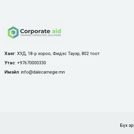
Хаяг
: ХУД, 18-р хороо, Фидэс Тауэр, 802 тоот
Утас
:
+97670000330
Имэйл
:
info@
dalecarnegie.mn
Бүх эр