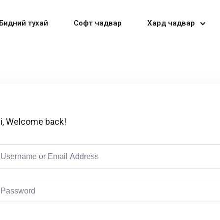
Бидний тухай
Софт чадвар
Хард чадвар
Sign in
Sign up
i, Welcome back!
Sign in
Don’t have an account?
Sign up