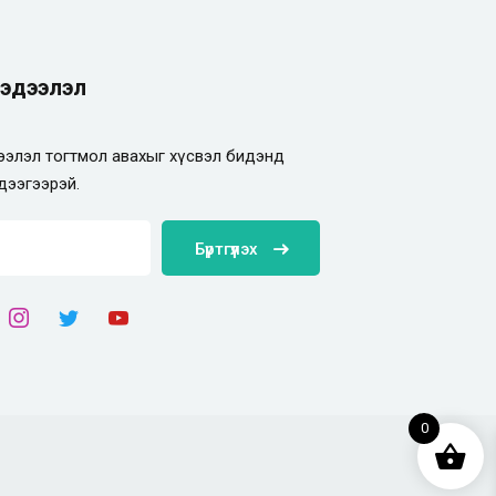
эдээлэл
элэл тогтмол авахыг хүсвэл бидэнд
дээгээрэй.
Бүртгүүлэх
0