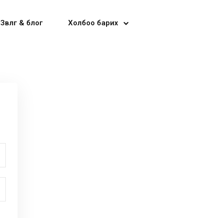
Зөвлөгөө & блог
Холбоо барих