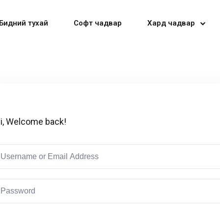
Бидний тухай
Софт чадвар
Хард чадвар
Sign in
Sign up
i, Welcome back!
Sign in
Don’t have an account?
Sign up