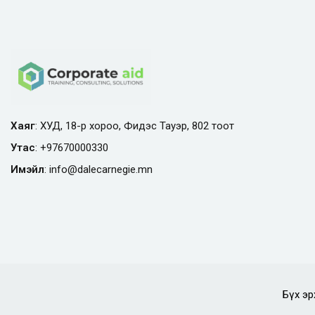
Хаяг
: ХУД, 18-р хороо, Фидэс Тауэр, 802 тоот
Утас
:
+97670000330
Имэйл
:
info@
dalecarnegie.mn
Бүх эр