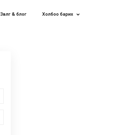
Зөвлөгөө & блог
Холбоо барих