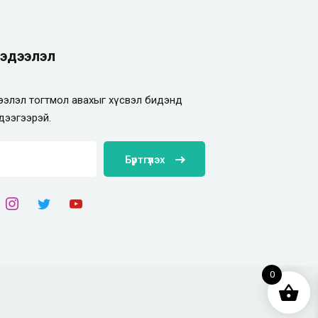
эдээлэл
элэл тогтмол авахыг хүсвэл бидэнд
дээгээрэй.
Бүртгүүлэх
0