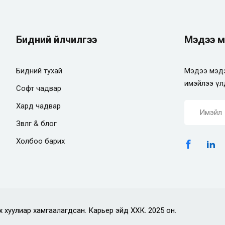
Бидний үйлчилгээ
Мэдээ м
Бидний тухай
Мэдээ мэдэ
имэйлээ үл
Софт чадвар
Хард чадвар
Зөвлөгөө & блог
Холбоо барих
х хуулиар хамгаалагдсан. Карьер эйд ХХК. 2025 он.