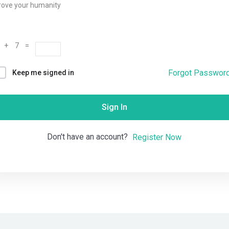
rove your humanity
Remember me
Lost your password?
 + 7 =
Forgot Passwor
Keep me signed in
Sign In
Don't have an account?
Register Now