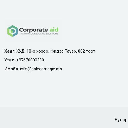
Хаяг
: ХУД, 18-р хороо, Фидэс Тауэр, 802 тоот
Утас
:
+97670000330
Имэйл
:
info@
dalecarnegie.mn
Бүх эр