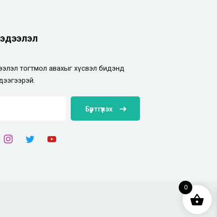
эдээлэл
элэл тогтмол авахыг хүсвэл бидэнд
дээгээрэй.
Бүртгүүлэх
0