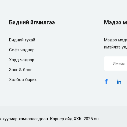
Бидний үйлчилгээ
Мэдээ м
Бидний тухай
Мэдээ мэдэ
имэйлээ үл
Софт чадвар
Хард чадвар
Зөвлөгөө & блог
Холбоо барих
х хуулиар хамгаалагдсан. Карьер эйд ХХК. 2025 он.