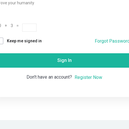
rove your humanity
Remember me
Lost your password?
0 + 3 =
Forgot Passwor
Keep me signed in
Sign In
Don't have an account?
Register Now