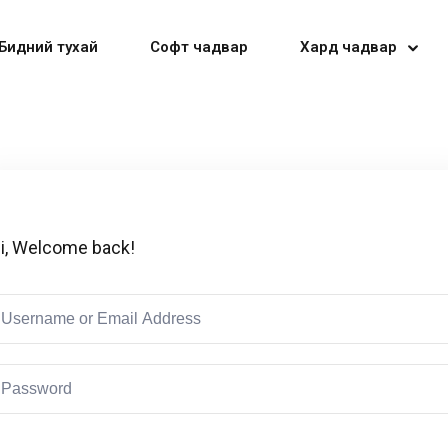
Бидний тухай
Софт чадвар
Хард чадвар
Sign in
Sign up
i, Welcome back!
Sign in
Don’t have an account?
Sign up