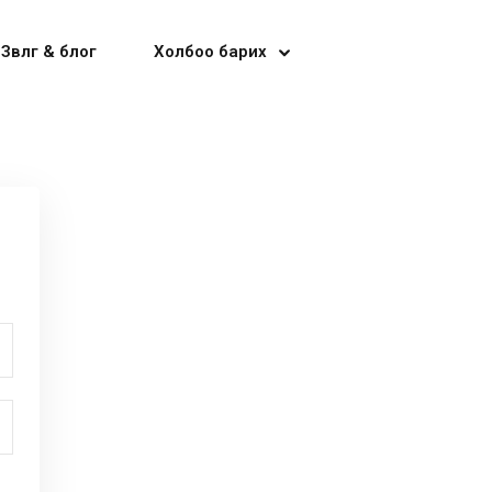
Зөвлөгөө & блог
Холбоо барих